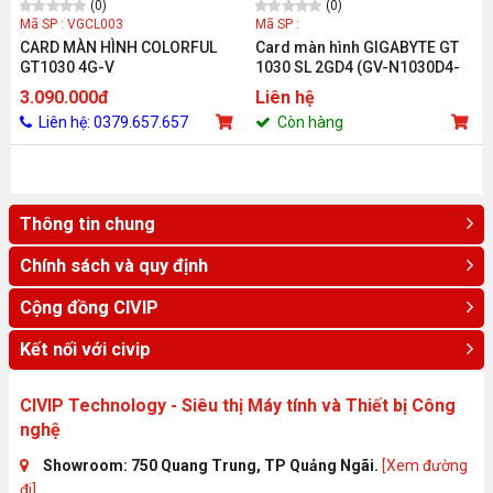
(0)
(0)
Mã SP : VGCL003
Mã SP :
CARD MÀN HÌNH COLORFUL
Card màn hình GIGABYTE GT
GT1030 4G-V
1030 SL 2GD4 (GV-N1030D4-
2GL)
3.090.000đ
Liên hệ
Liên hệ: 0379.657.657
Còn hàng
Thông tin chung
Chính sách và quy định
Cộng đồng CIVIP
Kết nối với civip
CIVIP Technology - Siêu thị Máy tính và Thiết bị Công
nghệ
Showroom: 750 Quang Trung, TP Quảng Ngãi.
[Xem đường
đi]