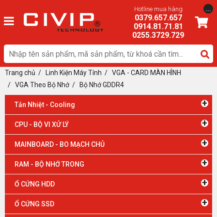
...
Hotline mua hàng
0379.657.657
0914.81.71.81
0255.3729.729
Trang chủ
/
Linh Kiện Máy Tính
/
VGA - CARD MÀN HÌNH
/ VGA Theo Bộ Nhớ
/
Bộ Nhớ GDDR4
+
Tản Nhiệt - Cooling
+
CPU - BỘ VI XỬ LÝ
+
MAINBOARD - BO MẠCH CHỦ
+
RAM - BỘ NHỚ TRONG
+
Ổ CỨNG HDD
+
Ổ CỨNG SSD