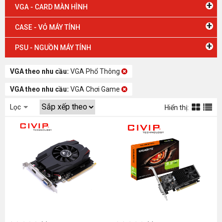
+
VGA - CARD MÀN HÌNH
+
CASE - VỎ MÁY TÍNH
+
PSU - NGUỒN MÁY TÍNH
VGA theo nhu cầu:
VGA Phổ Thông
VGA theo nhu cầu:
VGA Chơi Game
Lọc
Hiển thị: