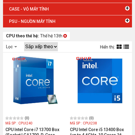
+
CASE - VỎ MÁY TÍNH
+
PSU - NGUỒN MÁY TÍNH
CPU theo thế hệ:
Thế hệ 13th
Lọc
Hiển thị:
(0)
(0)
Mã SP : CPUI240
Mã SP : CPUI238
CPU Intel Core i7 13700 Box
CPU Intel Core i5 13400 Box