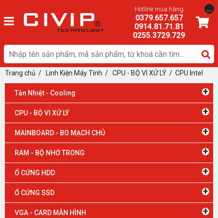
...
Hotline mua hàng
0379.657.657
0914.81.71.81
0255.3729.729
Trang chủ
/
Linh Kiện Máy Tính
/ CPU - BỘ VI XỬ LÝ
/
​CPU Intel
+
Tản Nhiệt - Cooling
+
CPU - BỘ VI XỬ LÝ
+
MAINBOARD - BO MẠCH CHỦ
+
RAM - BỘ NHỚ TRONG
+
Ổ CỨNG HDD
+
Ổ CỨNG SSD
+
VGA - CARD MÀN HÌNH