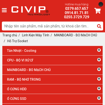
...
Hotline mua hàng
0379.657.657
0914.81.71.81
0255.3729.729
Trang chủ
/
Linh Kiện Máy Tính
/ MAINBOARD - BO MẠCH CHỦ
/
Hỗ Trợ Socket
+
Tản Nhiệt - Cooling
+
CPU - BỘ VI XỬ LÝ
+
MAINBOARD - BO MẠCH CHỦ
+
RAM - BỘ NHỚ TRONG
+
Ổ CỨNG HDD
+
Ổ CỨNG SSD