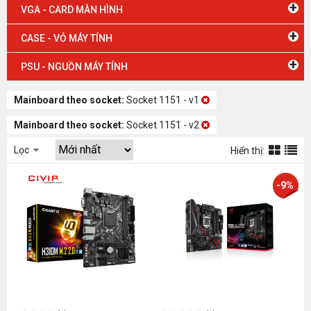
+
VGA - CARD MÀN HÌNH
+
CASE - VỎ MÁY TÍNH
+
PSU - NGUỒN MÁY TÍNH
Mainboard theo socket:
Socket 1151 - v1
Mainboard theo socket:
Socket 1151 - v2
Lọc
Hiển thị:
-9%