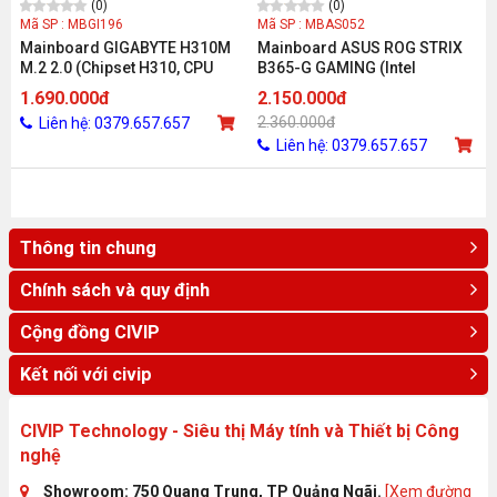
(0)
(0)
Mã SP : MBGI196
Mã SP : MBAS052
Mainboard GIGABYTE H310M
Mainboard ASUS ROG STRIX
M.2 2.0 (Chipset H310, CPU
B365-G GAMING (Intel
Intel LGA 1151, Ram DDR4,
B365/Socket 1151-v2/4 khe
1.690.000đ
2.150.000đ
VGA/HDMI)
Ram DDR4)
2.360.000đ
Liên hệ: 0379.657.657
Liên hệ: 0379.657.657
Thông tin chung
Chính sách và quy định
Cộng đồng CIVIP
Kết nối với civip
CIVIP Technology - Siêu thị Máy tính và Thiết bị Công
nghệ
Showroom: 750 Quang Trung, TP Quảng Ngãi.
[Xem đường