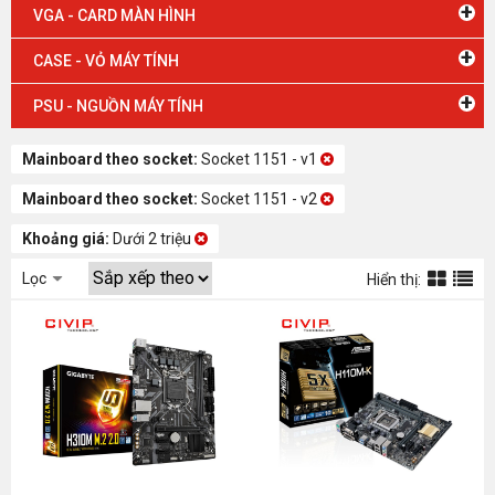
+
VGA - CARD MÀN HÌNH
+
CASE - VỎ MÁY TÍNH
+
PSU - NGUỒN MÁY TÍNH
Mainboard theo socket:
Socket 1151 - v1
Mainboard theo socket:
Socket 1151 - v2
Khoảng giá:
Dưới 2 triệu
Lọc
Hiển thị: