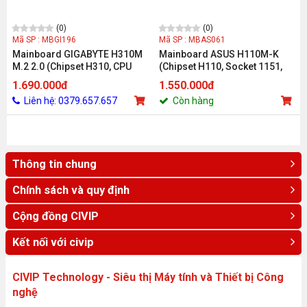
(0)
(0)
Mã SP : MBGI196
Mã SP : MBAS061
Mainboard GIGABYTE H310M
Mainboard ASUS H110M-K
M.2 2.0 (Chipset H310, CPU
(Chipset H110, Socket 1151,
Intel LGA 1151, Ram DDR4,
DDR4 2 khe Ram, VGA / DVI-D,
1.690.000đ
1.550.000đ
VGA/HDMI)
m-ATX)
Liên hệ: 0379.657.657
Còn hàng
Thông tin chung
Chính sách và quy định
Cộng đồng CIVIP
Kết nối với civip
CIVIP Technology - Siêu thị Máy tính và Thiết bị Công
nghệ