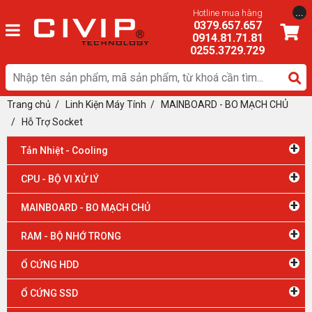
...
Hotline mua hàng
0379.657.657
0914.81.71.81
0255.3729.729
Trang chủ
/
Linh Kiện Máy Tính
/ MAINBOARD - BO MẠCH CHỦ
/
Hỗ Trợ Socket
+
Tản Nhiệt - Cooling
+
CPU - BỘ VI XỬ LÝ
+
MAINBOARD - BO MẠCH CHỦ
+
RAM - BỘ NHỚ TRONG
+
Ổ CỨNG HDD
+
Ổ CỨNG SSD