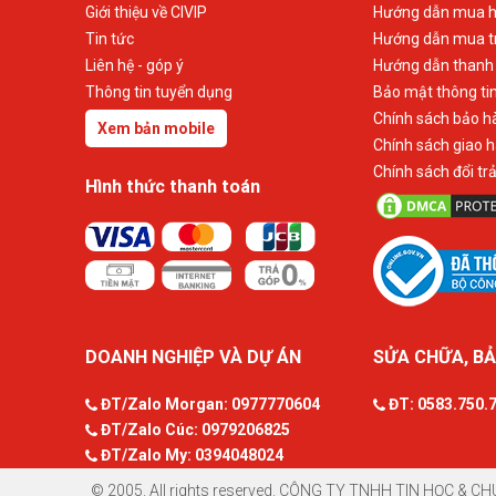
Giới thiệu về CIVIP
Hướng dẫn mua h
Tin tức
Hướng dẫn mua t
Liên hệ - góp ý
Hướng dẫn thanh
Thông tin tuyển dụng
Bảo mật thông ti
Chính sách bảo h
Xem bản mobile
Chính sách giao 
Chính sách đổi tr
Hình thức thanh toán
DOANH NGHIỆP VÀ DỰ ÁN
SỬA CHỮA, BẢ
ĐT/Zalo Morgan:
0977770604
ĐT:
0583.750.
ĐT/Zalo Cúc:
0979206825
ĐT/Zalo My:
0394048024
© 2005. All rights reserved. CÔNG TY TNHH TIN HỌC & CH