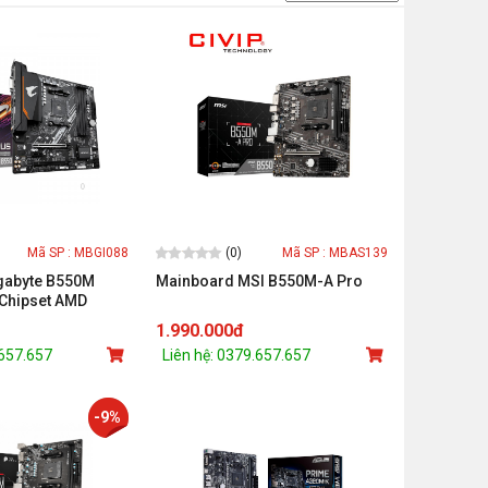
(0)
Mã SP : MBGI088
Mã SP : MBAS139
gabyte B550M
Mainboard MSI B550M-A Pro
Chipset AMD
 AM4/ Ram DDR4)
1.990.000đ
.657.657
Liên hệ: 0379.657.657
-9%