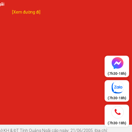
gãi
[Xem đường đi]
(7h30-18h)
(7h30-18h)
(7h30-18h)
 KH & ĐT Tỉnh Quảng Ngãi cấp ngày: 21/06/2005. Địa chỉ: