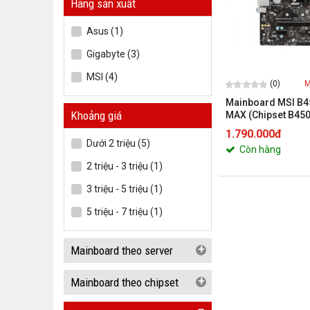
Hãng sản xuất
Asus (1)
Gigabyte (3)
MSI (4)
(0)
M
Mainboard MSI B
Khoảng giá
MAX (Chipset B450
AM4/DDR4 2 Khe/
1.790.000đ
Dưới 2 triệu (5)
Còn hàng
2 triệu - 3 triệu (1)
3 triệu - 5 triệu (1)
5 triệu - 7 triệu (1)
+
Mainboard theo server
+
Mainboard theo chipset