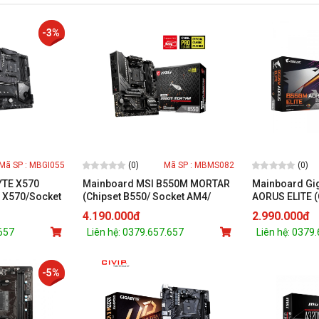
-3%
(0)
(0)
Mã SP : MBGI055
Mã SP : MBMS082
YTE X570
Mainboard MSI B550M MORTAR
Mainboard Gi
 X570/Socket
(Chipset B550/ Socket AM4/
AORUS ELITE (
AM DDR4)
DDR4 4 khe/ m-ATX)
B550/ Socket
4.190.000đ
2.990.000đ
.657
Liên hệ: 0379.657.657
Liên hệ: 0379
-5%