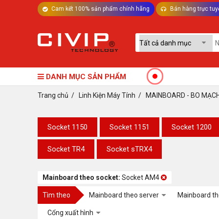
Cam kết 100% sản phẩm chính hãng
Bán hàng trực tuy
TƯ VẤN MÁY TÍNH BÀN - LINH KIỆN
DANH MỤC SẢN PHẨM
Trang chủ
/
Linh Kiện Máy Tính
/
MAINBOARD - BO MẠC
Socket 1150
Socket 1151
Socket 1200
Socket TR4
Socket sTRX4
Mainboard theo socket:
Socket AM4
Tìm theo
Mainboard theo server
Mainboard th
Cổng xuất hình