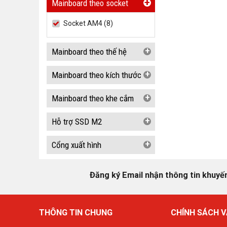
+
Mainboard theo socket
Socket AM4 (8)
+
Mainboard theo thế hệ
+
Mainboard theo kích thước
+
Mainboard theo khe cắm
+
Hỗ trợ SSD M2
+
Cổng xuất hình
Đăng ký Email nhận thông tin khuyế
THÔNG TIN CHUNG
CHÍNH SÁCH V