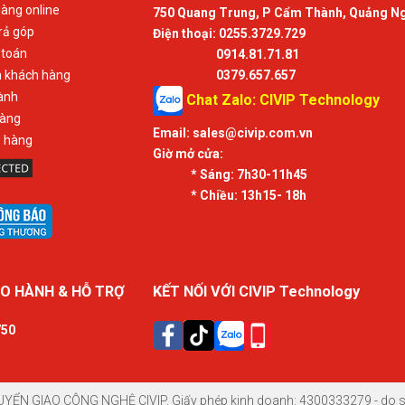
àng online
750 Quang Trung, P Cẩm Thành, Quảng N
rả góp
Điện thoại: 0255.3729.729
 toán
0914.81.71.81
n khách hàng
0379.657.657
ành
Chat Zalo: CIVIP Technology
hàng
Email:
sales@civip.com.vn
ả hàng
Giờ mở cửa:
* Sáng:
7h30-11h45
* Chiều:
13h15- 18h
O HÀNH & HỖ TRỢ
KẾT NỐI VỚI CIVIP Technology
750
UYỂN GIAO CÔNG NGHỆ CIVIP. Giấy phép kinh doanh: 4300333279 - do sở