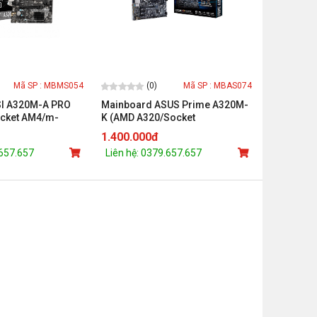
(0)
Mã SP : MBMS054
Mã SP : MBAS074
I A320M-A PRO
Mainboard ASUS Prime A320M-
cket AM4/m-
K (AMD A320/Socket
M DDR4)
AM4/mATX/2 khe RAM DDR4)
1.400.000đ
.657.657
Liên hệ: 0379.657.657