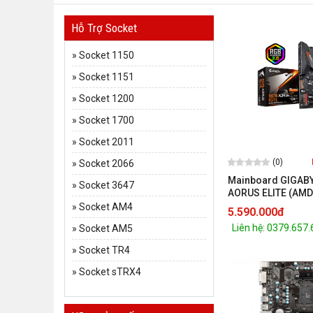
Hỗ Trợ Socket
»
Socket 1150
»
Socket 1151
»
Socket 1200
»
Socket 1700
»
Socket 2011
(0)
»
Socket 2066
Mainboard GIGAB
»
Socket 3647
AORUS ELITE (AMD
AM4/ATX/ 4 khe R
»
Socket AM4
5.590.000đ
Liên hệ: 0379.657
»
Socket AM5
»
Socket TR4
»
Socket sTRX4