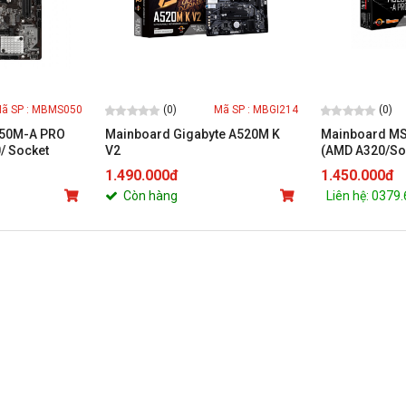
(0)
(0)
ã SP : MBMS050
Mã SP : MBGI214
450M-A PRO
Mainboard Gigabyte A520M K
Mainboard MS
/ Socket
V2
(AMD A320/So
M-ATX)
ATX/2 khe RA
1.490.000đ
1.450.000đ
Còn hàng
Liên hệ: 0379