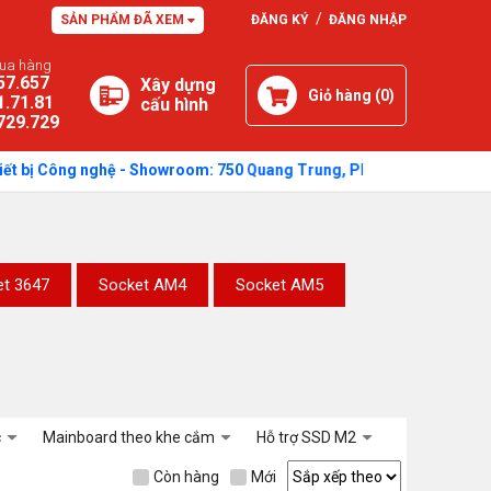
/
SẢN PHẨM ĐÃ XEM
ĐĂNG KÝ
ĐĂNG NHẬP
mua hàng
57.657
Xây dựng
Giỏ hàng (
0
)
1.71.81
cấu hình
729.729
ị Công nghệ - Showroom: 750 Quang Trung, Phường Cẩm Thành, Tỉnh Qu
et 3647
Socket AM4
Socket AM5
c
Mainboard theo khe cắm
Hỗ trợ SSD M2
Còn hàng
Mới