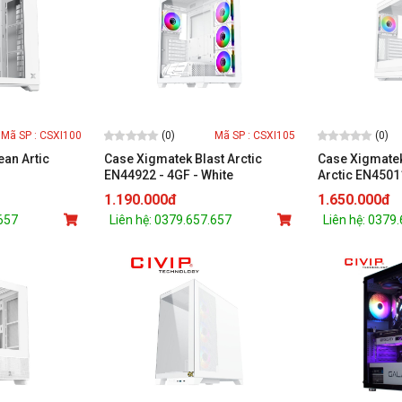
(0)
(0)
Mã SP : CSXI100
Mã SP : CSXI105
an Artic
Case Xigmatek Blast Arctic
Case Xigmatek
EN44922 - 4GF - White
Arctic EN45011
1.190.000đ
1.650.000đ
.657
Liên hệ: 0379.657.657
Liên hệ: 0379