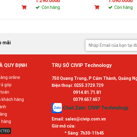
1.290.000đ
1.090.000đ
Còn hàng
Còn hàng
n mãi
À QUY ĐỊNH
TRỤ SỞ CIVIP Technology
àng online
750 Quang Trung, P Cẩm Thành, Quảng N
rả góp
Điện thoại: 0255.3729.729
 toán
0914.81.71.81
n khách hàng
0379.657.657
ành
Chat Zalo: CIVIP Technology
hàng
Email:
sales@civip.com.vn
ả hàng
Giờ mở cửa:
* Sáng:
7h30-11h45