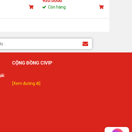
950.000đ
Còn hàng
CỘNG ĐỒNG CIVIP
gãi
[Xem đường đi]