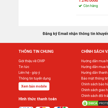
1.290.000đ
Còn hàng
Đăng ký Email nhận thông tin khuyế
THÔNG TIN CHUNG
CHÍNH SÁCH V
Giới thiệu về CIVIP
Hướng dẫn mua h
Tin tức
Hướng dẫn mua t
Liên hệ - góp ý
Hướng dẫn thanh
Thông tin tuyển dụng
Bảo mật thông ti
Chính sách bảo h
Xem bản mobile
Chính sách giao 
Chính sách đổi tr
Hình thức thanh toán