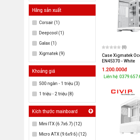
Hãng sản xuất
Corsair (1)
Deepcool (1)
Galax (1)
(0)
Xigmatek (9)
Case Xigmatek Oce
EN45370 - White
1.200.000đ
Khoảng giá
Liên hệ: 0379.657
500 ngàn - 1 triệu (3)
1 triệu - 2 triệu (8)
+
Kích thước mainboard
Mini ITX (6.7x6.7) (12)
Micro ATX (9.6x9.6) (12)