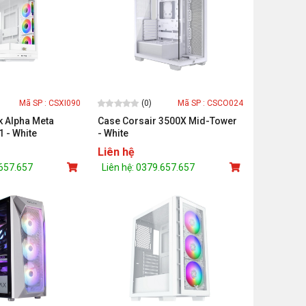
(0)
Mã SP : CSXI090
Mã SP : CSCO024
 Alpha Meta
Case Corsair 3500X Mid-Tower
 - White
- White
Liên hệ
.657.657
Liên hệ: 0379.657.657