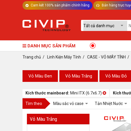
Cam kết 100% sản phẩm chính hãng
Bán hàng trực tuy
TƯ VẤN MÁY TÍNH BÀN - LINH KIỆN
DANH MỤC SẢN PHẨM
Trang chủ
/
Linh Kiện Máy Tính
/
CASE - VỎ MÁY TÍNH
Vỏ Màu Đen
Vỏ Màu Trắng
Vỏ Màu Đỏ
Kích thước mainboard:
Mini ITX (6.7x6.7)
Kích thư
Tìm theo
Màu sắc vỏ case
Tản Nhiệt Nước
Vỏ Màu Trắng