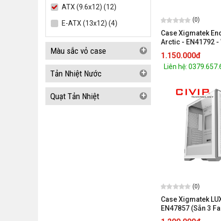
ATX (9.6x12) (12)
(0)
E-ATX (13x12) (4)
Case Xigmatek End
Arctic - EN41792 -
+
Màu sắc vỏ case
1.150.000đ
Liên hệ: 0379.657
+
Tản Nhiệt Nước
+
Quạt Tản Nhiệt
(0)
Case Xigmatek LUX
EN47857 (Sẵn 3 Fan
Micro-ATX, ITX)