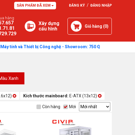
/
SẢN PHẨM ĐÃ XEM
ĐĂNG KÝ
ĐĂNG NHẬP
mua hàng
57.657
Xây dựng
Giỏ hàng (
0
)
1.71.81
cấu hình
729.729
tính và Thiết bị Công nghệ - Showroom: 750 Quang Trung, Phường Cẩm
Màu Xanh
.6x12)
Kích thước mainboard:
E-ATX (13x12)
Còn hàng
Mới