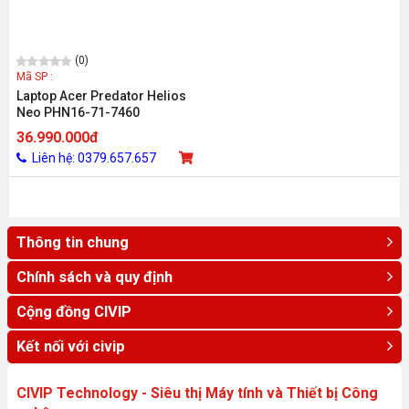
(0)
Mã SP :
Laptop Acer Predator Helios
Neo PHN16-71-7460
NH.QLTSV.004 (Intel Core i7-
36.990.000đ
13700HX/ RTX 4050 6GB /
Liên hệ: 0379.657.657
16GB / 512GB / 16 inch
WQXGA / Win 11 / Đen)_D
Thông tin chung
Chính sách và quy định
Cộng đồng CIVIP
Kết nối với civip
CIVIP Technology - Siêu thị Máy tính và Thiết bị Công