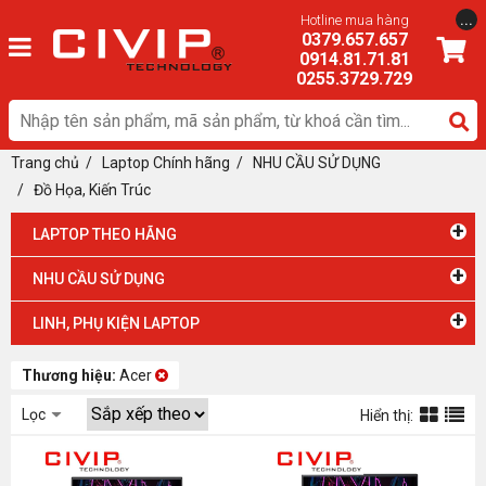
...
Hotline mua hàng
0379.657.657
0914.81.71.81
0255.3729.729
Trang chủ
/
Laptop Chính hãng
/ NHU CẦU SỬ DỤNG
/
Đồ Họa, Kiến Trúc
+
LAPTOP THEO HÃNG
+
NHU CẦU SỬ DỤNG
+
LINH, PHỤ KIỆN LAPTOP
Thương hiệu:
Acer
Lọc
Hiển thị: