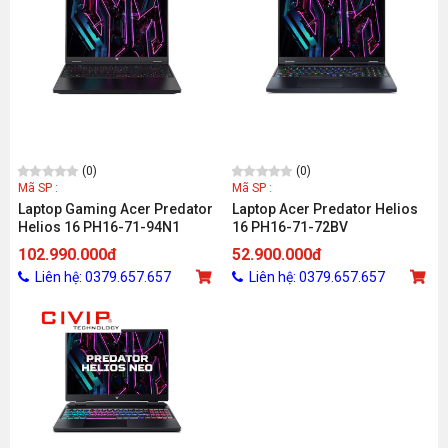
(0)
(0)
Mã SP :
Mã SP :
Laptop Gaming Acer Predator
Laptop Acer Predator Helios
Helios 16 PH16-71-94N1
16 PH16-71-72BV
NH.QJSSV.002 (i9-13900HX,
NH.QJRSV.001 (Intel Core i7-
102.990.000đ
52.900.000đ
RTX 4080 12GB, Ram 32GB
13700HX / 16GB / 512GB /
Liên hệ: 0379.657.657
Liên hệ: 0379.657.657
DDR5, SSD 2TB, 16 Inch IPS
16inch WQXGA / RTX 4070
240Hz WQXGA)_D
8GB / Win 11 / Đen)_D