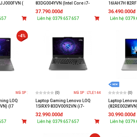
3JJ000FVN (
83DG004YVN (Intel Core i7-
16IAH7H 82RF
 | RAM 24GB
14650HX/16 inch WQXGA
12700H/16GB/
37.790.000đ
36.490.000đ
Gen4 | RTX-
165Hz/RTX 4060/16GB /512GB
6GB/16 inch 
.657
Liên hệ: 0379.657.657
Liên hệ: 0379
SSD/Win 11/Grey)
11/Xám)
-4%
(0)
(0)
Mã SP :
Mã SP : LTLE144
ming LOQ
Laptop Gaming Lenovo LOQ
Laptop Lenovo
VN) (I7
15IRX9 83DV0092VN (i7-
(82RE002WVN)
M/512GB
13650HX/ RTX 4060 8GB/ Ram
6600H/16GB/5
32.990.000đ
30.990.000đ
HZ/RTX 4060
16GB DDR5/ SSD 512GB/ 15.6
4GB/15.6inch
.657
Liên hệ: 0379.657.657
Liên hệ: 0379
Inch IPS 144Hz FHD/ Win 11/
Xám)