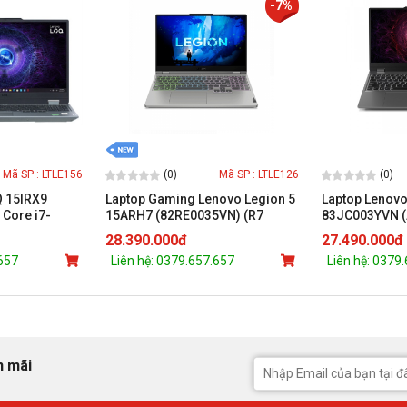
-7%
(0)
(0)
Mã SP : LTLE156
Mã SP : LTLE126
Q 15IRX9
Laptop Gaming Lenovo Legion 5
Laptop Lenov
 Core i7-
15ARH7 (82RE0035VN) (R7
83JC003YVN (
 | 16GB |
6800H/8GB/512GB/RTX 3050
7435HS/ 24GB
28.390.000đ
27.490.000đ
HD | Win 11 |
4GB/15.6 inch FHD/Win 11/3Y)
4060 8GB/ 15.
.657
Liên hệ: 0379.657.657
Liên hệ: 0379
11/ Xám)
n mãi