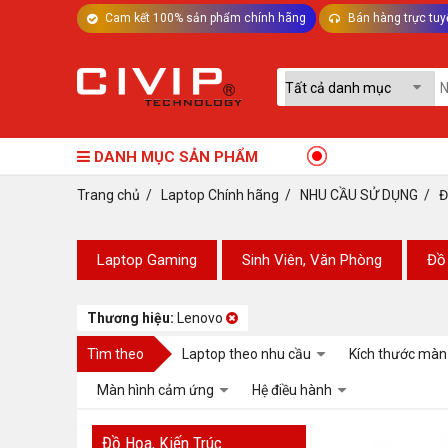
Cam kết 100% sản phẩm chính hãng
Bán hàng trực tuy
TƯ VẤN MÁY TÍNH BÀN - LINH KIỆN
DANH MỤC SẢN PHẨM
Trang chủ
/
Laptop Chính hãng
/
NHU CẦU SỬ DỤNG
/
Đ
Laptop Gaming
Sinh Viên, Văn Phòng
Đồ 
Thương hiệu:
Lenovo
Tìm theo
Laptop theo nhu cầu
Kích thước màn
Màn hình cảm ứng
Hệ điều hành
Đồ Họa, Kiến Trúc