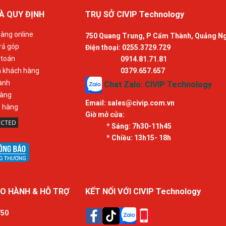
À QUY ĐỊNH
TRỤ SỞ CIVIP Technology
àng online
750 Quang Trung, P Cẩm Thành, Quảng N
rả góp
Điện thoại: 0255.3729.729
 toán
0914.81.71.81
n khách hàng
0379.657.657
ành
Chat Zalo: CIVIP Technology
hàng
Email:
sales@civip.com.vn
ả hàng
Giờ mở cửa:
* Sáng:
7h30-11h45
* Chiều:
13h15- 18h
O HÀNH & HỖ TRỢ
KẾT NỐI VỚI CIVIP Technology
750