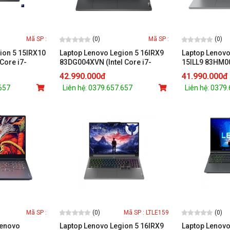
(0)
(0)
Mã SP :
Mã SP :
ion 5 15IRX10
Laptop Lenovo Legion 5 16IRX9
Laptop Lenovo
Core i7-
83DG004XVN (Intel Core i7-
15ILL9 83HM00
0 8GB/15.1
13650HX/ 16 inch WQXGA
Ultra 7 258V/1
42.990.000đ
41.990.000đ
z /24GB/1TB
165Hz/ RTX 4060/ 16GB/ 512GB
Arc/15.3 inch 
.657
Liên hệ: 0379.657.657
Liên hệ: 0379
)
SSD/ Win 11/ Grey)
/Office /Xám)
(0)
(0)
Mã SP :
Mã SP : LTLE159
Lenovo
Laptop Lenovo Legion 5 16IRX9
Laptop Lenovo