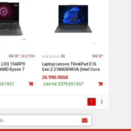
(0)
Mã SP : LTLE158
Mã SP :
o LOQ 15ARP9
Laptop Lenovo ThinkPad E16
AMD Ryzen 7
Gen 2 21MA004KVA (Intel Core
/ 512GB/ RTX
Ultra 7 155H/16GB/ 512GB /Intel
26.990.000đ
6 inch FHD/ Win
Arc/16 inch WUXGA/NoOS/Đen)
.657.657
Liên hệ: 0379.657.657
1
2