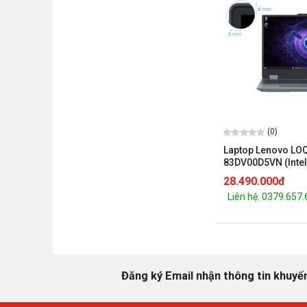
(0)
Laptop Lenovo LO
83DV00D5VN (Intel
13650HX |RTX 4050
28.490.000đ
512GB | 15.6 inch F
Liên hệ: 0379.657
Xám)
Đăng ký Email nhận thông tin khuyế