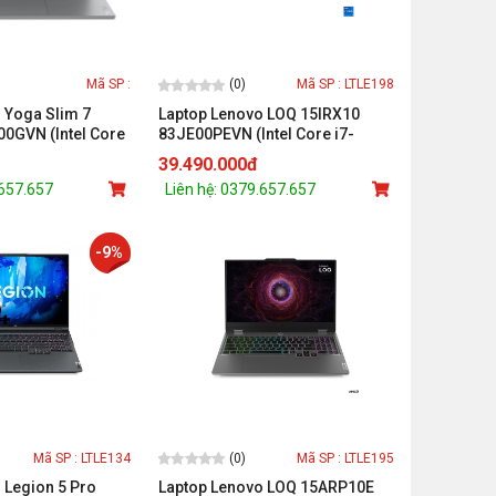
(0)
Mã SP :
Mã SP : LTLE198
 Yoga Slim 7
Laptop Lenovo LOQ 15IRX10
0GVN (Intel Core
83JE00PEVN (Intel Core i7-
TB /32GB /Intel
13650HX/ RTX 5050 8GB GDDR7/
39.490.000đ
2.8K IPS /Win 11
15.6 inch FHD/ 32GB/ 512GB/
.657.657
Liên hệ: 0379.657.657
Windows 11 Home/ Xám)
-9%
(0)
Mã SP : LTLE134
Mã SP : LTLE195
 Legion 5 Pro
Laptop Lenovo LOQ 15ARP10E