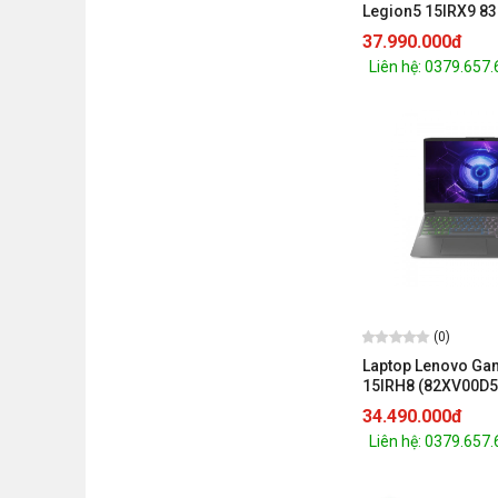
Legion5 15IRX9 8
(Core i7-13650HX
37.990.000đ
DDR5 | SSD 512GB 
Liên hệ: 0379.657
4060 8GB | 15.6
(0)
Laptop Lenovo Ga
15IRH8 (82XV00D5
13620H/16GB RA
34.490.000đ
SSD/15.6 FHD 144
Liên hệ: 0379.657
8G/WIN11/XÁM)