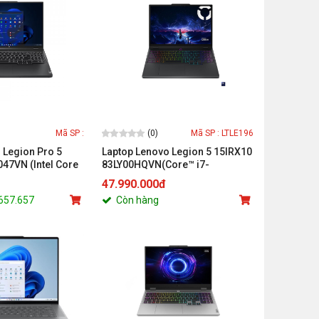
(0)
Mã SP :
Mã SP : LTLE196
 Legion Pro 5
Laptop Lenovo Legion 5 15IRX10
47VN (Intel Core
83LY00HQVN(Core™ i7-
16inch WQXGA/
13650HX/ 16GB/ 512GB/ RTX™
47.990.000đ
B/ 1TB SSD/ Win
5060/ 15.3inch WUXGA 165Hz/
.657.657
Còn hàng
Win 11/ Office/ Đen)