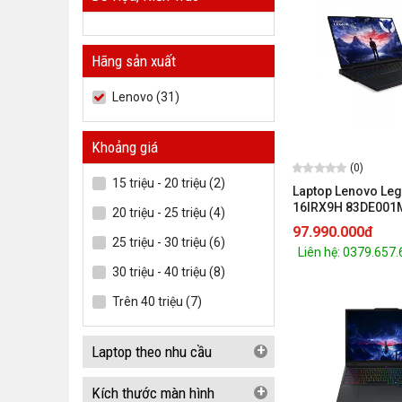
Hãng sản xuất
Lenovo (31)
Khoảng giá
(0)
15 triệu - 20 triệu (2)
Laptop Lenovo Leg
16IRX9H 83DE001M
20 triệu - 25 triệu (4)
Core i9-14900HX /
97.990.000đ
inch WQXGA 240Hz
25 triệu - 30 triệu (6)
Liên hệ: 0379.657
/Win 11 / Black_F)
30 triệu - 40 triệu (8)
Trên 40 triệu (7)
+
Laptop theo nhu cầu
+
Kích thước màn hình