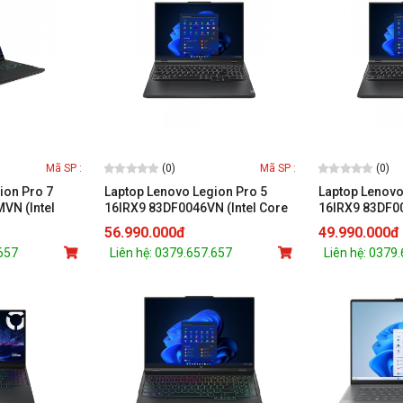
(0)
(0)
Mã SP :
Mã SP :
ion Pro 7
Laptop Lenovo Legion Pro 5
Laptop Lenovo
VN (Intel
16IRX9 83DF0046VN (Intel Core
16IRX9 83DF00
32GB /1TB /16
i9-14900HX/ 32GB/ 1TB/ RTX
i9-14900HX/ 
56.990.000đ
49.990.000đ
 /RTX 4090
4070 8GB/ 16 inch WQXGA/ RTX
RTX 4060/ 32G
.657
Liên hệ: 0379.657.657
Liên hệ: 0379
4070/ Win 11/ Grey)
11/ Grey)