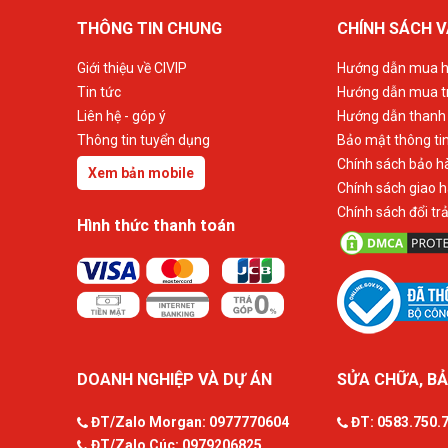
THÔNG TIN CHUNG
CHÍNH SÁCH V
Giới thiệu về CIVIP
Hướng dẫn mua h
Tin tức
Hướng dẫn mua t
Liên hệ - góp ý
Hướng dẫn thanh
Thông tin tuyển dụng
Bảo mật thông ti
Chính sách bảo h
Xem bản mobile
Chính sách giao 
Chính sách đổi tr
Hình thức thanh toán
DOANH NGHIỆP VÀ DỰ ÁN
SỬA CHỮA, BẢ
ĐT/Zalo Morgan:
0977770604
ĐT:
0583.750.
ĐT/Zalo Cúc:
0979206825