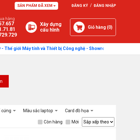
/
SẢN PHẨM ĐÃ XEM
ĐĂNG KÝ
ĐĂNG NHẬP
mua hàng
57.657
Xây dựng
Giỏ hàng (
0
)
1.71.81
cấu hình
729.729
iới Máy tính và Thiết bị Công nghệ - Showroom: 750 Quang Trung, Phư
on
ổ cứng
Màu sắc laptop
Card đồ họa
Còn hàng
Mới