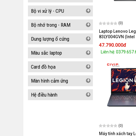
+
Bộ vi xử lý - CPU
(0)
+
Bộ nhớ trong - RAM
Laptop Lenovo Leg
83LY004GVN (Intel 
+
Dung lượng ổ cứng
14700HX /RTX 507
47.790.000đ
WQXGA OLED 165H
Liên hệ: 0379.657
+
Màu sắc laptop
/Win 11/Office/Đen
+
Card đồ họa
+
Màn hình cảm ứng
+
Hệ điều hành
(0)
Máy tính xách tay 