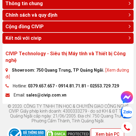
Thông tin chung
Chính sách và quy định
Cộng đồng CIVIP
Kết nối với civip
CIVIP Technology - Siêu thị Máy tính và Thiết bị Công
nghệ
Showroom: 750 Quang Trung, TP Quảng Ngãi.
[Xem đường
đi]
Hotline:
0379.657.657 - 0914.81.71.81 - 02553.729.729
Email:
sales@civip.com.vn
© 2020. CÔNG TY TNHH TIN HỌC & CHUYỂN GIAO CÔNG NGHỆ
CIVIP. Giấy phép kinh doanh: 4300333279 - do sở KH & ĐT Tỉnh
Quảng Ngãi cấp ngày: 21/06/2005. Địa chỉ: 750 Quang Trung,
Phường Cẩm Thành, Tỉnh Quảng Ngãi.
Xem bản PC