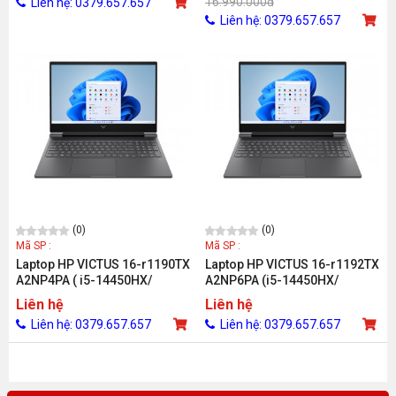
16.990.000đ
Liên hệ: 0379.657.657
FHD/Win 11/Xám)
Liên hệ: 0379.657.657
(0)
(0)
Mã SP :
Mã SP :
Laptop HP VICTUS 16-r1190TX
Laptop HP VICTUS 16-r1192TX
A2NP4PA ( i5-14450HX/
A2NP6PA (i5-14450HX/
32GD5/ 1TBSSD/ 16.1FHD
16GD5/ 1TBSSD/ 16.1FHD
Liên hệ
Liên hệ
144Hz/ WL/BT/4C/ 6G_RTX
144Hz/WL/ BT/4C/6G_RTX
Liên hệ: 0379.657.657
Liên hệ: 0379.657.657
3050/ LEDKB/W11SL /ĐEN)
3050/ LEDKB/W11SL/ ĐEN)