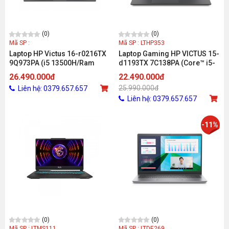
(0)
(0)
Mã SP :
Mã SP : LTHP353
Laptop HP Victus 16-r0216TX
Laptop Gaming HP VICTUS 15-
9Q973PA (i5 13500H/Ram
d1193TX 7C138PA (Core™ i5-
32GB/SSD 512GB/RTX 3050
12500H/ 8GB/ 512GB/ RTX
26.490.000đ
22.490.000đ
6GB/Windows 11/Đen/1Y)_D
3050 4GB/ 16.1inch FHD/
25.990.000đ
Liên hệ: 0379.657.657
Windows 11 Home/ Đen)
Liên hệ: 0379.657.657
-11%
(0)
(0)
Mã SP : LTMS111
Mã SP : LTDE269