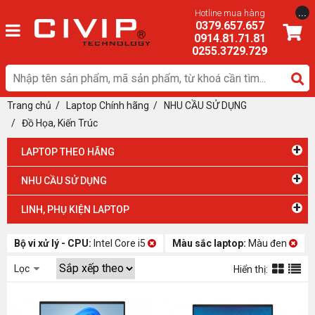
...
Hotline mua hàng
0379.657.657
0914.81.71.81
0255.3729.729
Trang chủ
/
Laptop Chính hãng
/ NHU CẦU SỬ DỤNG
/
Đồ Họa, Kiến Trúc
+
LAPTOP THEO HÃNG
+
NHU CẦU SỬ DỤNG
+
LINH, PHỤ KIỆN LAPTOP
Bộ vi xử lý - CPU:
Intel Core i5
Màu sắc laptop:
Màu đen
Lọc
Hiển thị: