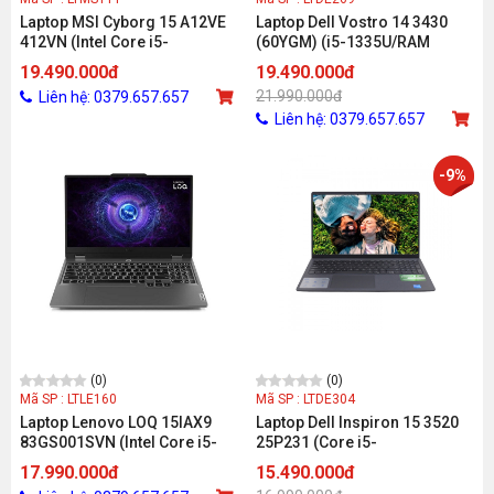
Laptop MSI Cyborg 15 A12VE
Laptop Dell Vostro 14 3430
412VN (Intel Core i5-
(60YGM) (i5-1335U/RAM
12450H/8GB/512GB/RTX4050
8GB/512GB SSD/MX550
19.490.000đ
19.490.000đ
6GB/15.6 inch FHD/ Win 11/
2GB/14 Inch FHD/ Windows 11
21.990.000đ
Liên hệ: 0379.657.657
Đen/balo)
+ Office)
Liên hệ: 0379.657.657
-9%
(0)
(0)
Mã SP : LTLE160
Mã SP : LTDE304
Laptop Lenovo LOQ 15IAX9
Laptop Dell Inspiron 15 3520
83GS001SVN (Intel Core i5-
25P231 (Core i5-
12450HX/RTX
1235U/16GD4/512SSD/15.6FHD/
17.990.000đ
15.490.000đ
2050/12GB/512GB/15.6 inch
Home_ST/Đen)