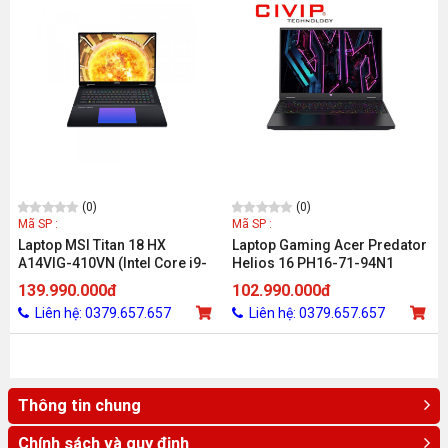
(0)
(0)
Mã SP :
Mã SP :
Laptop MSI Titan 18 HX
Laptop Gaming Acer Predator
A14VIG-410VN (Intel Core i9-
Helios 16 PH16-71-94N1
14900HX/RTX 4090 16GB/18
NH.QJSSV.002 (i9-13900HX,
139.990.000đ
102.990.000đ
inch UHD+/128GB/2TB/Win 11/
RTX 4080 12GB, Ram 32GB
Liên hệ: 0379.657.657
Liên hệ: 0379.657.657
Đen)
DDR5, SSD 2TB, 16 Inch IPS
240Hz WQXGA)_D
Thông tin chung
Chính sách và quy định