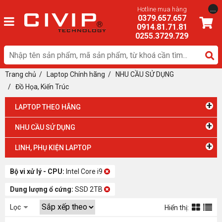
...
Hotline mua hàng
0379.657.657
0914.81.71.81
0255.3729.729
Trang chủ
/
Laptop Chính hãng
/ NHU CẦU SỬ DỤNG
/
Đồ Họa, Kiến Trúc
+
LAPTOP THEO HÃNG
+
NHU CẦU SỬ DỤNG
+
LINH, PHỤ KIỆN LAPTOP
Bộ vi xử lý - CPU:
Intel Core i9
Dung lượng ổ cứng:
SSD 2TB
Lọc
Hiển thị: