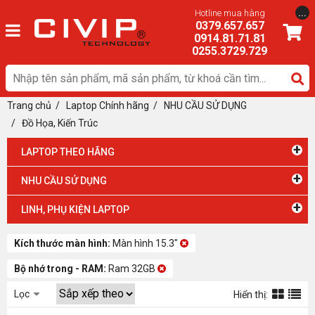
...
Hotline mua hàng
0379.657.657
0914.81.71.81
0255.3729.729
Trang chủ
/
Laptop Chính hãng
/ NHU CẦU SỬ DỤNG
/
Đồ Họa, Kiến Trúc
+
LAPTOP THEO HÃNG
+
NHU CẦU SỬ DỤNG
+
LINH, PHỤ KIỆN LAPTOP
Kích thước màn hình:
Màn hình 15.3"
Bộ nhớ trong - RAM:
Ram 32GB
Lọc
Hiển thị: