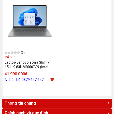
(0)
Mã SP :
Laptop Lenovo Yoga Slim 7
15ILL9 83HM000GVN (Intel
Core Ultra 7 258V/1TB /32GB
41.990.000đ
/Intel Arc/15.3 inch 2.8K IPS
Liên hệ: 0379.657.657
/Win 11 /Office /Xám)
Thông tin chung
Chính sách và quy định