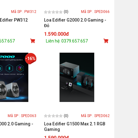
(0)
Mã SP : PW312
Mã SP : SPED066
 Edifier PW312
Loa Edifier G2000 2.0 Gaming -
Đỏ
1.590.000đ
.657.657
Liên hệ: 0379.657.657
-16%
(0)
Mã SP : SPED063
Mã SP : SPED062
000 2.0 Gaming -
Loa Edifier G1500 Max 2.1 RGB
Gaming
1.590.000đ