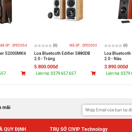
(0)
(0)
Mã SP : SPED054
Mã SP : SPED053
fier S2000MKⅢ
Loa Bluetooth Edifier S880DB
Loa Bluetooth
2.0 - Trắng
2.0 - Nâu
5.800.000đ
3.890.000đ
.657
Liên hệ: 0379.657.657
Liên hệ: 0379
n mãi
À QUY ĐỊNH
TRỤ SỞ CIVIP Technology