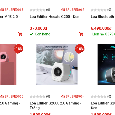
(0)
(0)
Mã SP : SPED068
Mã SP : SPED067
ier MR3 2.0 -
Loa Edifier Hecate G200 - Đen
Loa Bluetooth
370.000đ
6.490.000đ
Còn hàng
Liên hệ: 0379
-16%
-16%
(0)
(0)
Mã SP : SPED065
Mã SP : SPED064
2.0 Gaming -
Loa Edifier G2000 2.0 Gaming -
Loa Edifier G2
Trắng
Đen
1.590.000đ
1.590.000đ