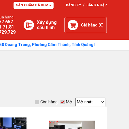
/
SẢN PHẨM ĐÃ XEM
ĐĂNG KÝ
ĐĂNG NHẬP
mua hàng
57.657
Xây dựng
Giỏ hàng (
0
)
1.71.81
cấu hình
729.729
g Trung, Phường Cẩm Thành, Tỉnh Quảng Ngãi - Thời gian: Sáng: 7h30 
Còn hàng
Mới