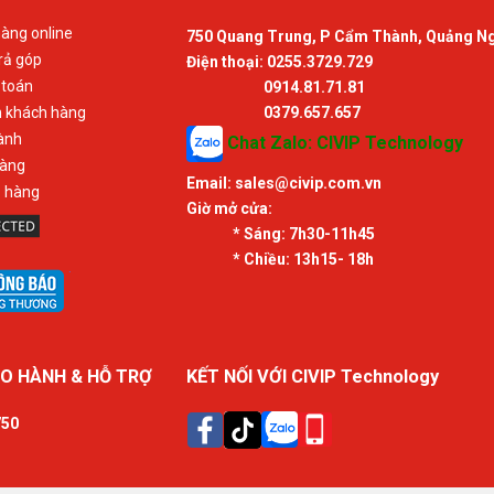
àng online
750 Quang Trung, P Cẩm Thành, Quảng N
rả góp
Điện thoại: 0255.3729.729
 toán
0914.81.71.81
n khách hàng
0379.657.657
ành
Chat Zalo: CIVIP Technology
hàng
Email:
sales@civip.com.vn
ả hàng
Giờ mở cửa:
* Sáng:
7h30-11h45
* Chiều:
13h15- 18h
O HÀNH & HỖ TRỢ
KẾT NỐI VỚI CIVIP Technology
750