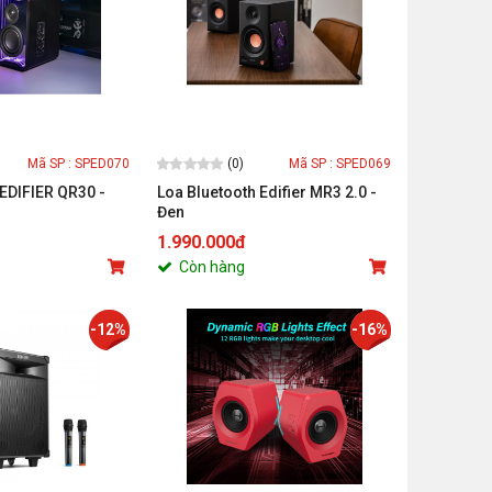
(0)
Mã SP : SPED070
Mã SP : SPED069
 EDIFIER QR30 -
Loa Bluetooth Edifier MR3 2.0 -
Đen
1.990.000đ
Còn hàng
-12%
-16%