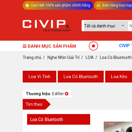
Cam kết 100% sản phẩm chính hãng
Bán hàng trực tuy
TƯ VẤN MÁY TÍNH BÀN - LINH KIỆN
CIVIP Technol
DANH MỤC SẢN PHẨM
Trang chủ
/
Nghe Nhìn Giải Trí
/
LOA
/
Loa Có Bluetooth
Loa Vi Tính
Loa Có Bluetooth
Loa Kéo
Thương hiệu:
Edifier
Tìm theo
Loa Có Bluetooth