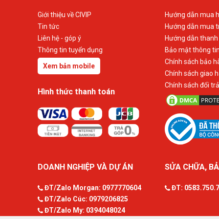
Giới thiệu về CIVIP
Hướng dẫn mua h
Tin tức
Hướng dẫn mua t
Liên hệ - góp ý
Hướng dẫn thanh
Thông tin tuyển dụng
Bảo mật thông ti
Chính sách bảo h
Xem bản mobile
Chính sách giao 
Chính sách đổi tr
Hình thức thanh toán
DOANH NGHIỆP VÀ DỰ ÁN
SỬA CHỮA, BẢ
ĐT/Zalo Morgan:
0977770604
ĐT:
0583.750.
ĐT/Zalo Cúc:
0979206825
ĐT/Zalo My:
0394048024