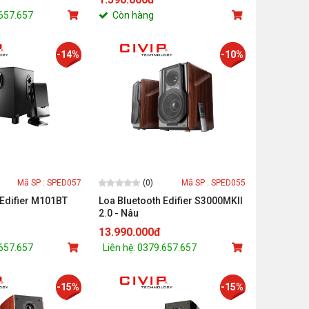
.657.657
Còn hàng
-14%
-10%
(0)
Mã SP : SPED057
Mã SP : SPED055
 Edifier M101BT
Loa Bluetooth Edifier S3000MKII
2.0 - Nâu
13.990.000đ
.657.657
Liên hệ: 0379.657.657
-15%
-15%