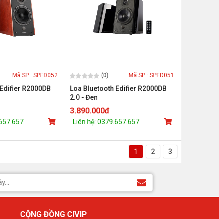
(0)
Mã SP : SPED052
Mã SP : SPED051
 Edifier R2000DB
Loa Bluetooth Edifier R2000DB
2.0 - Đen
3.890.000đ
.657.657
Liên hệ: 0379.657.657
1
2
3
CỘNG ĐỒNG CIVIP