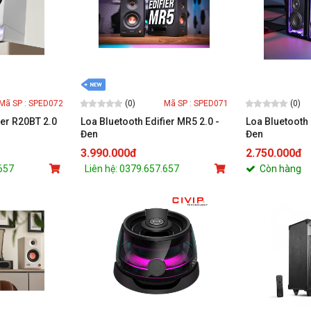
(0)
(0)
Mã SP : SPED072
Mã SP : SPED071
ier R20BT 2.0
Loa Bluetooth Edifier MR5 2.0 -
Loa Bluetooth
Đen
Đen
3.990.000đ
2.750.000đ
.657
Liên hệ: 0379.657.657
Còn hàng