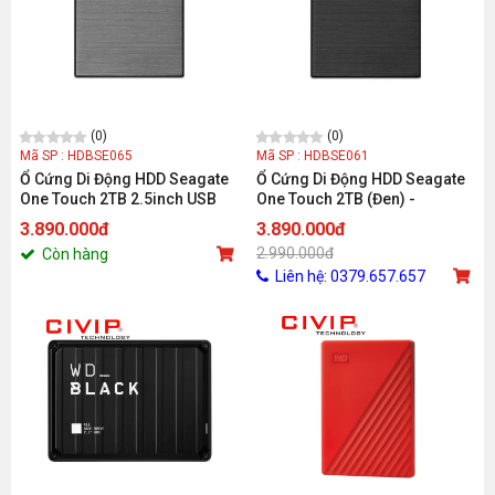
(0)
(0)
Mã SP : HDBSE065
Mã SP : HDBSE061
Ổ Cứng Di Động HDD Seagate
Ổ Cứng Di Động HDD Seagate
One Touch 2TB 2.5inch USB
One Touch 2TB (Đen) -
3.0 (Xám) - STKY2000404
STKY2000400
3.890.000đ
3.890.000đ
2.990.000đ
Còn hàng
Liên hệ: 0379.657.657