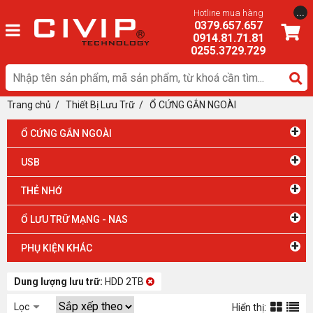
...
Hotline mua hàng
0379.657.657
0914.81.71.81
0255.3729.729
Trang chủ
/ Thiết Bị Lưu Trữ
/
Ổ CỨNG GẮN NGOÀI
+
Ổ CỨNG GẮN NGOÀI
+
USB
+
THẺ NHỚ
+
Ổ LƯU TRỮ MẠNG - NAS
+
PHỤ KIỆN KHÁC
Dung lượng lưu trữ:
HDD 2TB
Lọc
Hiển thị: