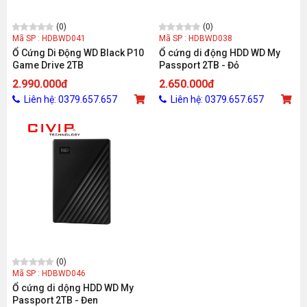
(0)
(0)
Mã SP : HDBWD041
Mã SP : HDBWD038
Ổ Cứng Di Động WD Black P10
Ổ cứng di động HDD WD My
Game Drive 2TB
Passport 2TB - Đỏ
(WDBA2W0020BBK-WESN) -
2.990.000đ
2.650.000đ
ĐEN
Liên hệ: 0379.657.657
Liên hệ: 0379.657.657
(0)
Mã SP : HDBWD046
Ổ cứng di dộng HDD WD My
Passport 2TB - Đen