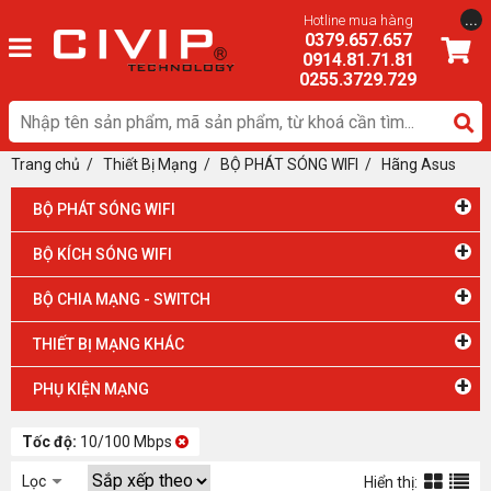
...
Hotline mua hàng
0379.657.657
0914.81.71.81
0255.3729.729
Trang chủ
/
Thiết Bị Mạng
/ BỘ PHÁT SÓNG WIFI
/
Hãng Asus
+
BỘ PHÁT SÓNG WIFI
+
BỘ KÍCH SÓNG WIFI
+
BỘ CHIA MẠNG - SWITCH
+
THIẾT BỊ MẠNG KHÁC
+
PHỤ KIỆN MẠNG
Tốc độ:
10/100 Mbps
Lọc
Hiển thị: