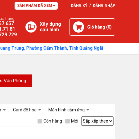
/
SẢN PHẨM ĐÃ XEM
ĐĂNG KÝ
ĐĂNG NHẬP
mua hàng
57.657
Xây dựng
Giỏ hàng (
0
)
1.71.81
cấu hình
729.729
Trung, Phường Cẩm Thành, Tỉnh Quảng Ngãi - Thời gian: Sáng: 7h30 -
s Văn Phòng
p
Card đồ họa
Màn hình cảm ứng
Còn hàng
Mới