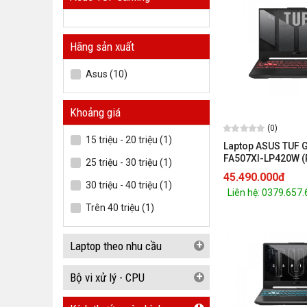
Hãng sản xuất
Asus (10)
Khoảng giá
(0)
15 triệu - 20 triệu (1)
Laptop ASUS TUF 
FA507XI-LP420W (
25 triệu - 30 triệu (1)
7940HS/ 8GB/ 512
45.490.000đ
4070 8GB/ 15.6-in
30 triệu - 40 triệu (1)
Liên hệ: 0379.657
Win 11/ Jaeger Gr
Trên 40 triệu (1)
+
Laptop theo nhu cầu
+
Bộ vi xử lý - CPU