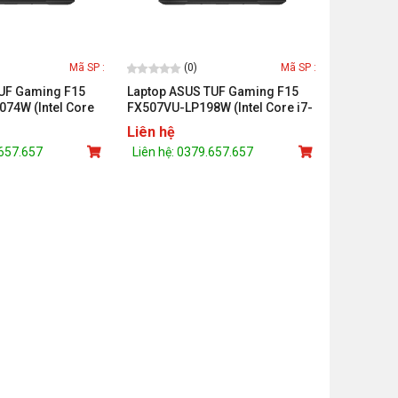
(0)
Mã SP :
Mã SP :
TUF Gaming F15
Laptop ASUS TUF Gaming F15
74W (Intel Core
FX507VU-LP198W (Intel Core i7-
X 3050 4GB/ 8GB/
13620H/ RTX 4050 6GB/ 8GB/
Liên hệ
nch FHD 144Hz/
512GB/ 15.6 inch FHD 144Hz/
.657.657
Liên hệ: 0379.657.657
Win 11/ Xám)