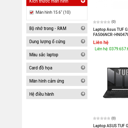
+
Kích thước màn hình
Màn hình 15.6" (10)
(0)
+
Bộ nhớ trong - RAM
Laptop Asus TUF 
FA506NCR-HN047W
7 7435HS/ RTX 305
+
Dung lượng ổ cứng
Liên hệ
inch FHD 144Hz/ 1
Liên hệ: 0379.657
Win 11/ Đen)
+
Màu sắc laptop
+
Card đồ họa
+
Màn hình cảm ứng
+
Hệ điều hành
(0)
Laptop ASUS TUF 