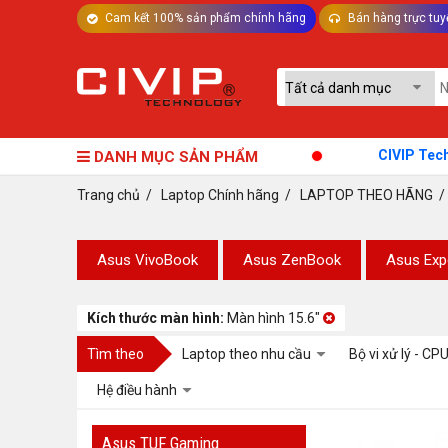
Cam kết 100% sản phẩm chính hãng
Bán hàng trực tuy
TƯ VẤN MÁY TÍNH BÀN - LINH KIỆN
CIVIP Technolog
DANH MỤC SẢN PHẨM
Trang chủ
/
Laptop Chính hãng
/
LAPTOP THEO HÃNG
Asus VivoBook
Asus ZenBook
Asus Exp
Kích thước màn hình:
Màn hình 15.6"
Tìm theo
Laptop theo nhu cầu
Bộ vi xử lý - CP
Hệ điều hành
Asus TUF Gaming