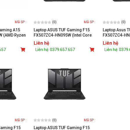
(0)
(0)
Mã SP :
Mã SP :
Gaming A15
Laptop ASUS TUF Gaming F15
Laptop Asus 
 (AMD Ryzen
FX507ZC4-HN095W (Intel Core
FX507ZC4-HN0
0 4GB/ 15.6
i5-12500H/ RTX 3050/ 16GB/
i5-12500H/ RT
Liên hệ
Liên hệ
6 GB/ 512GB/
512GB/ 15.6 inch FHD/ Win 11/
512GB/ 15.6 i
.657
Liên hệ: 0379.657.657
Liên hệ: 0379
Xám)
Win 11/ Xám)
(0)
Mã SP :
Mã SP :
Gaming F15
Laptop ASUS TUF Gaming F15