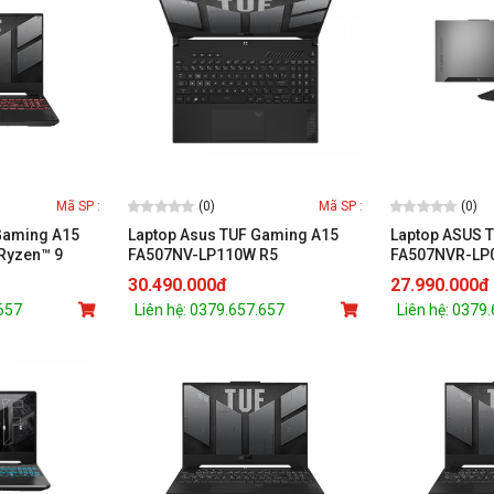
(0)
(0)
Mã SP :
Mã SP :
Gaming A15
Laptop Asus TUF Gaming A15
Laptop ASUS 
Ryzen™ 9
FA507NV-LP110W R5
FA507NVR-LP
GB/ RTX™
7535HS/16GB/5/512GB/15.6''
7 7435HS/RTX
30.490.000đ
27.990.000đ
ch FHD 144Hz/
144Hz/Nvidia RTX4060 8GB/Win
512GB/15.6 i
.657
Liên hệ: 0379.657.657
Liên hệ: 0379
ay)
11
/Win 11/Xám)