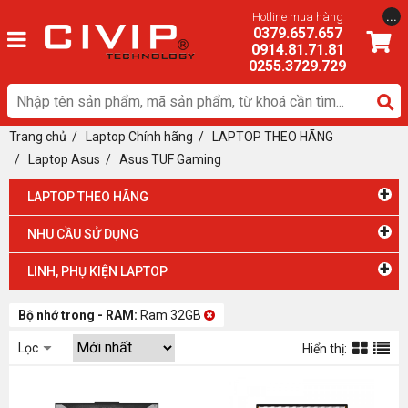
...
Hotline mua hàng
0379.657.657
0914.81.71.81
0255.3729.729
Trang chủ
/
Laptop Chính hãng
/
LAPTOP THEO HÃNG
/ Laptop Asus
/
Asus TUF Gaming
+
LAPTOP THEO HÃNG
+
NHU CẦU SỬ DỤNG
+
LINH, PHỤ KIỆN LAPTOP
Bộ nhớ trong - RAM:
Ram 32GB
Lọc
Hiển thị: