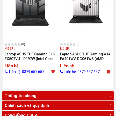
(0)
(0)
Mã SP :
Mã SP :
Laptop ASUS TUF Gaming F15
Laptop ASUS TUF Gaming A14
FX507VU-LP197W (Intel Core
FA401WV-RG061WS (AMD
i7-13620H/ RTX 4050/ 32GB/
Ryzen AI 9 HX 370/ 32GB/ 1TB/
Liên hệ
Liên hệ
512GB/ 15.6 inch FHD/ Win 11/
RTX 4060 8GB/ 14 inch 2.5K
Liên hệ: 0379.657.657
Liên hệ: 0379.657.657
Xám)
165Hz/ Win 11/ Xám)
Thông tin chung
Chính sách và quy định
Cộng đồng CIVIP