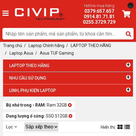
...
Hotline mua hàng
0379.657.657
0914.81.71.81
0255.3729.729
Trang chủ
/
Laptop Chính hãng
/
LAPTOP THEO HÃNG
/ Laptop Asus
/
Asus TUF Gaming
+
LAPTOP THEO HÃNG
+
NHU CẦU SỬ DỤNG
+
LINH, PHỤ KIỆN LAPTOP
Bộ nhớ trong - RAM:
Ram 32GB
Dung lượng ổ cứng:
SSD 512GB
Lọc
Hiển thị: