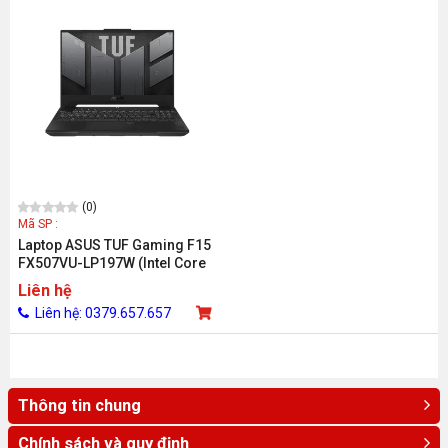
(0)
Mã SP :
Laptop ASUS TUF Gaming F15
FX507VU-LP197W (Intel Core
i7-13620H/ RTX 4050/ 32GB/
Liên hệ
512GB/ 15.6 inch FHD/ Win 11/
Liên hệ: 0379.657.657
Xám)
Thông tin chung
Chính sách và quy định