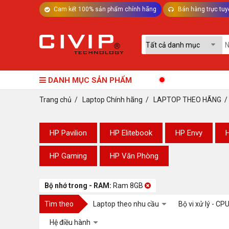
Cam kết 100% sản phẩm chính hãng
Bán hàng trực tuy
TƯ VẤN MÁY TÍNH BÀN - LINH KIỆN
DANH MỤC SẢN PHẨM
Trang chủ
/
Laptop Chính hãng
/
LAPTOP THEO HÃNG
HP Pavilion
HP Elitebook
HP Envy
HP Gaming
HP Văn Phòng
Bộ nhớ trong - RAM:
Ram 8GB
Tìm theo
Laptop theo nhu cầu
Bộ vi xử lý - CP
Hệ điều hành