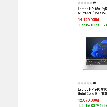
(0)
Laptop HP 15s-fq
6K799PA (Core i5-
1235U/8GB/512GB/
14.190.000đ
Graphics/15.6 in
Liên hệ: 0379.657
11 Home/Natural s
(0)
Laptop HP 240 G1
(Intel Core I3 - N
512GB SSD/ 14 Inch
12.890.000đ
UHD Graphics/ 3Ce
Liên hệ: 0379.657
1Yr)