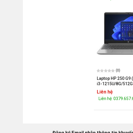
(0)
Laptop HP 250 G9 
i3-1215U/8G/512G
FHD/W11H/BẠC)
Liên hệ
Liên hệ: 0379.657
Đăng ký Email nhận thông tin khuyế