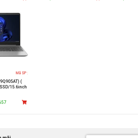
Mã SP :
(9Q905AT) (
SSD/15.6inch
.657
n mãi