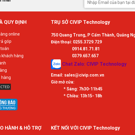
À QUY ĐỊNH
TRỤ SỞ CIVIP Technology
àng online
750 Quang Trung, P Cẩm Thành, Quảng N
rả góp
Điện thoại: 0255.3729.729
 toán
0914.81.71.81
n khách hàng
0379.657.657
ành
Chat Zalo: CIVIP Technology
hàng
Email:
sales@civip.com.vn
ả hàng
Giờ mở cửa:
* Sáng:
7h30-11h45
* Chiều:
13h15- 18h
O HÀNH & HỖ TRỢ
KẾT NỐI VỚI CIVIP Technology