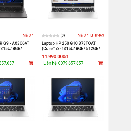
(0)
Mã SP :
Mã SP : LTHP463
R G9 - AX3C6AT
Laptop HP 250 G10 B73TQAT
-1315U/ 8GB/
(Core™ i3-1315U/ 8GB/ 512GB/
indows 11 Home
Intel® UHD Graphics/ 15.6 inch
14.990.000đ
FHD/ Win 11/ Bạc)
.657.657
Liên hệ: 0379.657.657