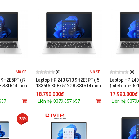
(0)
(0)
Mã SP :
Mã SP :
 9H2E5PT (i7
Laptop HP 240 G10 9H2E3PT (i5
Laptop HP 24
B SSD/14 inch
1335U/ 8GB/ 512GB SSD/14 inch
(Intel core i5
)
FHD/Win11/ Silver)
256GB/ 14.0FH
18.790.000đ
17.990.000đ
Graphics/ W11
.657
Liên hệ: 0379.657.657
Liên hệ: 0379
-23%