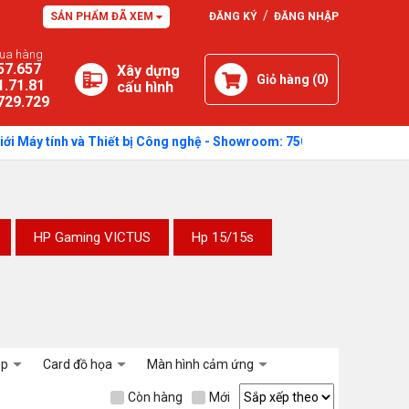
/
SẢN PHẨM ĐÃ XEM
ĐĂNG KÝ
ĐĂNG NHẬP
mua hàng
57.657
Xây dựng
Giỏ hàng (
0
)
1.71.81
cấu hình
729.729
tính và Thiết bị Công nghệ - Showroom: 750 Quang Trung, Phường Cẩm
HP Gaming VICTUS
Hp 15/15s
op
Card đồ họa
Màn hình cảm ứng
Còn hàng
Mới