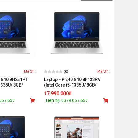
(0)
Mã SP :
Mã SP :
0 G10 9H2E1PT
Laptop HP 240 G10 8F133PA
-1335U/ 8GB/
(Intel Core i5-1335U/ 8GB/
D/ Intel UHD
256GB/ Intel Iris Xe/ 14 inch
17.990.000đ
SL/ BẠC)
FHD/ Win 11/ Bạc)
.657.657
Liên hệ: 0379.657.657