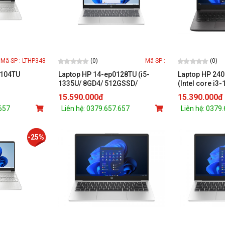
(0)
(0)
Mã SP : LTHP348
Mã SP :
5104TU
Laptop HP 14-ep0128TU (i5-
Laptop HP 240
1335U/ 8GD4/ 512GSSD/
(Intel core i3
Iris® Xᵉ
14.0FHD/ Wlax/ BT5/ 3C41WHr/
512GB SSD/ W
15.590.000đ
15.390.000đ
ch HD/Windows
W11SL/ BẠC) (8U6L5PA)
SL)
.657
Liên hệ: 0379.657.657
Liên hệ: 0379
ilver)
-25%