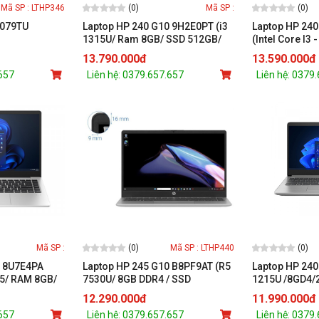
(0)
(0)
Mã SP : LTHP346
Mã SP :
5079TU
Laptop HP 240 G10 9H2E0PT (i3
Laptop HP 24
1315U/ Ram 8GB/ SSD 512GB/
(Intel Core I3
Iris® Xᵉ
Windows 11/ 1Y/ Bạc)
512GB SSD/ In
13.790.000đ
13.590.000đ
ch HD/Windows
14 Inch FHD/ 3
.657
Liên hệ: 0379.657.657
Liên hệ: 0379
ilver)
1Yr)
(0)
(0)
Mã SP :
Mã SP : LTHP440
0 8U7E4PA
Laptop HP 245 G10 B8PF9AT (R5
Laptop HP 240
305/ RAM 8GB/
7530U/ 8GB DDR4 / SSD
1215U /8GD4/
 FHD/ Intel
512GB/14.0 FHD/ Bạc/Win11)
14.0FHD/Wlac
12.290.000đ
11.990.000đ
ll/ Win 11SL/
.657
Liên hệ: 0379.657.657
Liên hệ: 0379