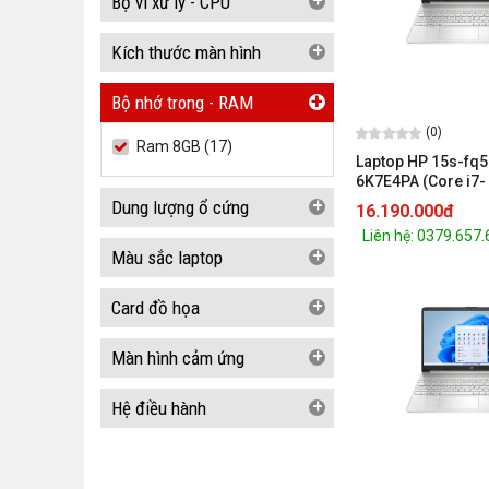
+
Bộ vi xử lý - CPU
+
Kích thước màn hình
+
Bộ nhớ trong - RAM
(0)
Ram 8GB (17)
Laptop HP 15s-fq
6K7E4PA (Core i7-
1255U/8GB/512GB/
+
Dung lượng ổ cứng
16.190.000đ
Graphics/15.6 in
Liên hệ: 0379.657
11 Home/Natural s
+
Màu sắc laptop
+
Card đồ họa
+
Màn hình cảm ứng
+
Hệ điều hành