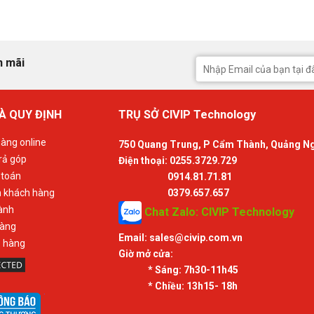
n mãi
À QUY ĐỊNH
TRỤ SỞ CIVIP Technology
àng online
750 Quang Trung, P Cẩm Thành, Quảng N
rả góp
Điện thoại: 0255.3729.729
 toán
0914.81.71.81
n khách hàng
0379.657.657
ành
Chat Zalo: CIVIP Technology
hàng
Email:
sales@civip.com.vn
ả hàng
Giờ mở cửa:
* Sáng:
7h30-11h45
* Chiều:
13h15- 18h