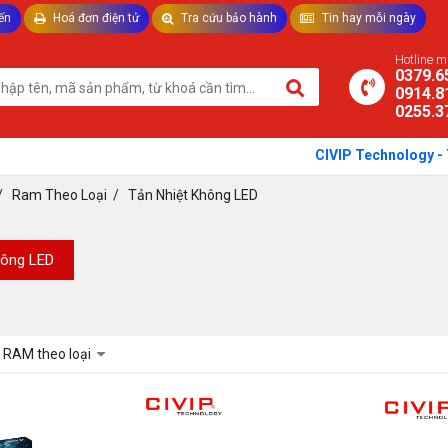
ến
Hoá đơn điện tử
Tra cứu bảo hành
Tin hay mỗi ngày
TƯ VẤN LAPTOP - THIẾT BỊ VĂN PHÒNG
Hotline 
0379.6
0914.8
0255.3
CIVIP Technology - Thế 
/
Ram Theo Loại
/
Tản Nhiệt Không LED
hông LED
RAM theo loại