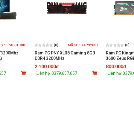
(0)
(0)
 SP : RASSTC001
Mã SP : RAPNY001
/3200Mhz
Ram PC PNY XLR8 Gaming 8GB
Ram PC Kingm
)
DDR4 3200MHz
3600 Zeus RG
(MD8GD4320016XR)
2.100.000đ
800.000đ
.657
Liên hệ: 0379.657.657
Liên hệ: 0379