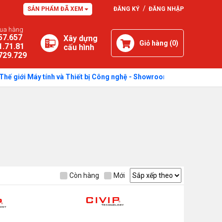
/
SẢN PHẨM ĐÃ XEM
ĐĂNG KÝ
ĐĂNG NHẬP
mua hàng
57.657
Xây dựng
Giỏ hàng (
0
)
1.71.81
cấu hình
729.729
giới Máy tính và Thiết bị Công nghệ - Showroom: 750 Quang Trung, P
Còn hàng
Mới