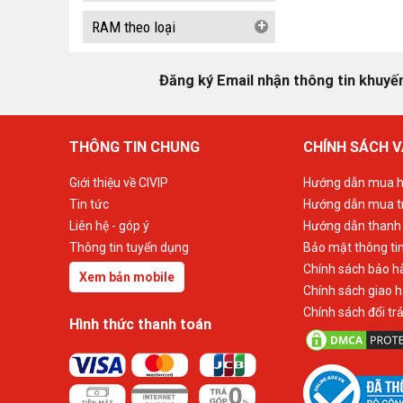
+
RAM theo loại
Đăng ký Email nhận thông tin khuyế
THÔNG TIN CHUNG
CHÍNH SÁCH V
Giới thiệu về CIVIP
Hướng dẫn mua h
Tin tức
Hướng dẫn mua t
Liên hệ - góp ý
Hướng dẫn thanh
Thông tin tuyển dụng
Bảo mật thông ti
Chính sách bảo h
Xem bản mobile
Chính sách giao 
Chính sách đổi tr
Hình thức thanh toán