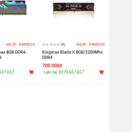
(0)
Mã SP : RAKM023
Mã SP : RAKM030
ax 8GB DDR4-
Kingmax Blade X 8GB/3200Mhz
B
DDR4
700.000đ
.657.657
Liên hệ: 0379.657.657