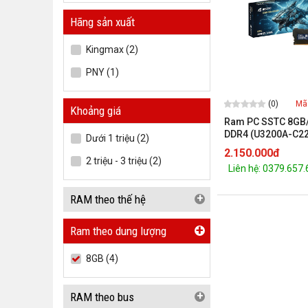
Hãng sản xuất
Kingmax (2)
PNY (1)
(0)
Mã
Khoảng giá
Ram PC SSTC 8GB
DDR4 (U3200A-C22
Dưới 1 triệu (2)
2.150.000đ
2 triệu - 3 triệu (2)
Liên hệ: 0379.657
+
RAM theo thế hệ
+
Ram theo dung lượng
8GB (4)
+
RAM theo bus