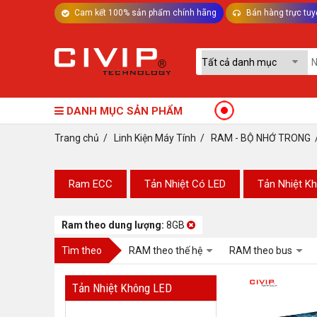
Cam kết 100% sản phẩm chính hãng
Bán hàng trực tuy
TƯ VẤN MÁY TÍNH BÀN - LINH KIỆN
DANH MỤC SẢN PHẨM
Trang chủ
/
Linh Kiện Máy Tính
/
RAM - BỘ NHỚ TRONG
Ram ECC
Tản Nhiệt Có LED
Tản Nhiệt K
Ram theo dung lượng:
8GB
Tìm theo
RAM theo thế hệ
RAM theo bus
Tản Nhiệt Không LED