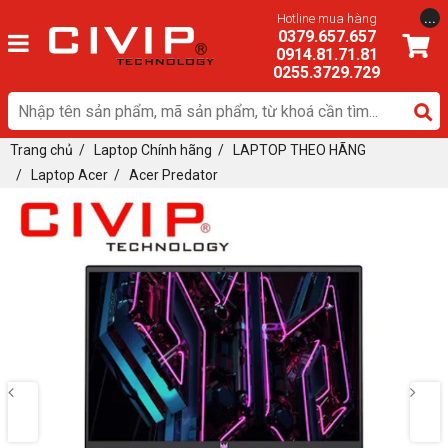
...
Hotline mua hàng
0379.657.657
0914.81.71.81
0255.3729.729
Trang chủ
/
Laptop Chính hãng
/
LAPTOP THEO HÃNG
/
Laptop Acer
/
Acer Predator