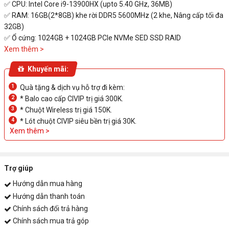
✅ CPU: Intel Core i9-13900HX (upto 5.40 GHz, 36MB)
✅ RAM: 16GB(2*8GB) khe rời DDR5 5600MHz (2 khe, Nâng cấp tối đa
32GB)
✅ Ổ cứng: 1024GB + 1024GB PCIe NVMe SED SSD RAID
✅ VGA: NVIDIA GeForce RTX 4080 12GB
Xem thêm >
✅ Màn hình: 16"WQXGA 240Hz DCI-P3 100%, Acer ComfyView LED-
Khuyến mãi:
backlit TFT LCD
✅ Pin: 4-cell, 90 Wh
1
Quà tặng & dịch vụ hỗ trợ đi kèm:
✅ Cân nặng: 2.6 kg
2
* Balo cao cấp CIVIP trị giá 300K.
✅ Tính năng: Đèn RGB bàn phím
3
* Chuột Wireless trị giá 150K.
✅ Màu sắc: Abyssal Black
4
* Lót chuột CIVIP siêu bền trị giá 30K.
✅ OS: Windows 11 Home Single Language
Xem thêm >
Trợ giúp
Hướng dẫn mua hàng
Hướng dẫn thanh toán
Chính sách đổi trả hàng
Chính sách mua trả góp