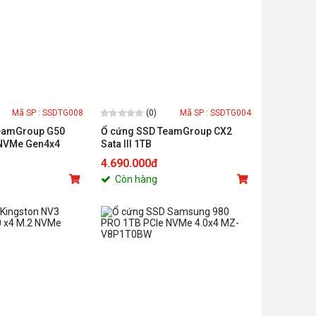
(0)
Mã SP : SSDTG008
Mã SP : SSDTG004
eamGroup G50
Ổ cứng SSD TeamGroup CX2
 NVMe Gen4x4
Sata III 1TB
4.690.000đ
Còn hàng