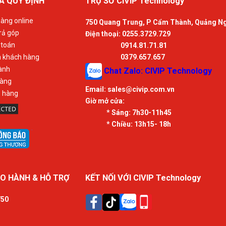
À QUY ĐỊNH
TRỤ SỞ CIVIP Technology
àng online
750 Quang Trung, P Cẩm Thành, Quảng N
rả góp
Điện thoại: 0255.3729.729
 toán
0914.81.71.81
n khách hàng
0379.657.657
ành
Chat Zalo: CIVIP Technology
hàng
Email:
sales@civip.com.vn
ả hàng
Giờ mở cửa:
* Sáng:
7h30-11h45
* Chiều:
13h15- 18h
O HÀNH & HỖ TRỢ
KẾT NỐI VỚI CIVIP Technology
750