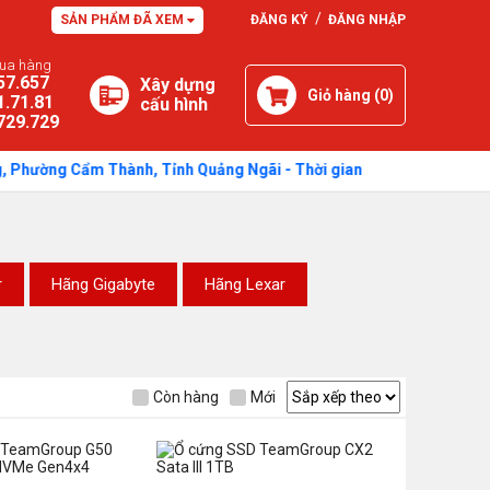
/
SẢN PHẨM ĐÃ XEM
ĐĂNG KÝ
ĐĂNG NHẬP
mua hàng
57.657
Xây dựng
Giỏ hàng (
0
)
1.71.81
cấu hình
729.729
 Cẩm Thành, Tỉnh Quảng Ngãi - Thời gian: Sáng: 7h30 - 11h45 / Chiề
r
Hãng Gigabyte
Hãng Lexar
Còn hàng
Mới