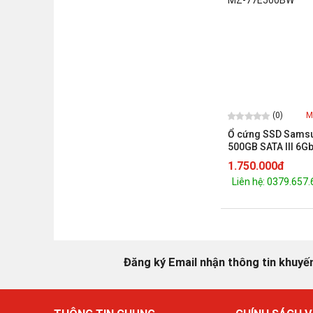
(0)
M
Ổ cứng SSD Sams
500GB SATA III 6Gb/
MZ-77E500BW
1.750.000đ
Liên hệ: 0379.657
Đăng ký Email nhận thông tin khuyế