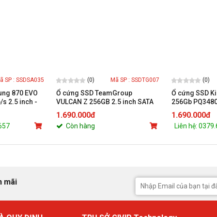
(0)
(0)
ã SP : SSDSA035
Mã SP : SSDTG007
ung 870 EVO
Ổ cứng SSD TeamGroup
Ổ cứng SSD K
s 2.5 inch -
VULCAN Z 256GB 2.5 inch SATA
256Gb PQ3480 
III
1.690.000đ
1.690.000đ
.657
Còn hàng
Liên hệ: 0379
n mãi