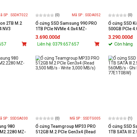
(0)
(0)
ã SP : SSDKT022
Mã SP : SSDA052
ton 2TB M.2
Ổ cứng SSD Samsung 990 PRO
Ổ cứng SSD K
4 NV3
1TB PCIe NVMe 4.0x4 MZ-
500GB PCIe 4.
V9P1T0BW
(SNV3S/500G)
3.690.000đ
3.290.000đ
.657
Liên hệ: 0379.657.657
Còn hàng
(0)
(1)
ã SP : SSDSA030
Mã SP : SSDTG005
ung 980
Ổ cứng Teamgroup MP33 PRO
Ổ cứng SSD S
 M2.2280 MZ-
512GB M.2 PCIe Gen3x4 (Read
1TB SATA III 2.