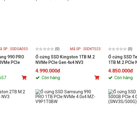
(0)
(0)
ã SP : SSDSA053
Mã SP : SSDKT023
ung 990 PRO
Ổ cứng SSD Kingston 1TB M.2
Ổ cứng SSD T
 NVMe PCIe
NVMe PCIe Gen 4x4 NV3
1TB M.2 PCIe
(SNV3S/1000GB)
4.990.000đ
4.850.000đ
.657
Còn hàng
Còn hàng