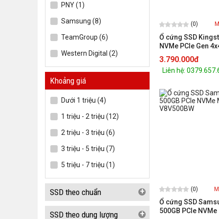
PNY (1)
Samsung (8)
(0)
M
Ổ cứng SSD Kings
TeamGroup (6)
NVMe PCIe Gen 4x
Western Digital (2)
(SNV3S/2000GB)
3.790.000đ
Liên hệ: 0379.657
Khoảng giá
Dưới 1 triệu (4)
1 triệu - 2 triệu (12)
2 triệu - 3 triệu (6)
3 triệu - 5 triệu (7)
5 triệu - 7 triệu (1)
(0)
M
+
SSD theo chuẩn
Ổ cứng SSD Sams
500GB PCIe NVMe
+
SSD theo dung lượng