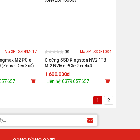
(0)
Mã SP : SSDKM017
Mã SP : SSDKT034
ingmax M2 PCIe
Ổ cứng SSD Kingston NV2 1TB
(Zeus- Gen 3x4)
M.2 NVMe PCIe Gen4x4
(SNV2S/1000G)
1.600.000đ
.657.657
Liên hệ: 0379.657.657
1
2