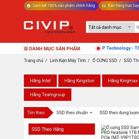
Cam kết 100% sản phẩm chính hãng
Bán hàng trực tuy
TƯ VẤN MÁY TÍNH BÀN - LINH KIỆN
CIVIP Technology - Thế giới
DANH MỤC SẢN PHẨM
Trang chủ
/
Linh Kiện Máy Tính
/
Ổ CỨNG SSD
/
SSD Th
Hãng Intel
Hãng Kingston
Hãng Kingmax
Hãng Teamgroup
Tìm theo
SSD theo chuẩn
SSD theo dung lượn
SSD Theo Hãng