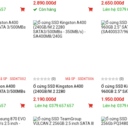
3,500 MB/s - Write 3,000 MB/s)
560MB/s - Ghi
2.890.000đ
2.650.000đ
77E1T0BW)
.657
Còn hàng
Liên hệ: 0379
(0)
(0)
ã SP : SSDKT002
Mã SP : SSDKT006
ton A400
Ổ cứng SSD Kingston A400
Ổ cứng SSD K
SATA 3/500MBs
(240GB/M.2 2280
960GB 2.5'' SA
SATA3/500MBs - 350MB/s) -
(SA400S37/96
2.190.000đ
1.950.000đ
SA400M8/240G
.657
Liên hệ: 0379.657.657
Liên hệ: 0379