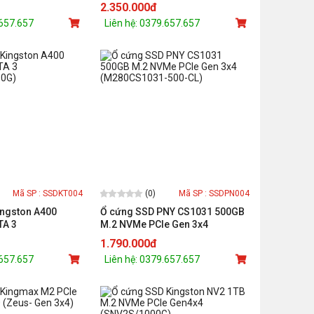
 530MB/s) - (MZ-
MLC NAND / Read up to
2.350.000đ
2900MB/s - Write up to
.657.657
Liên hệ: 0379.657.657
1300MB/s
(0)
Mã SP : SSDKT004
Mã SP : SSDPN004
ingston A400
Ổ cứng SSD PNY CS1031 500GB
TA 3
M.2 NVMe PCIe Gen 3x4
0G)
(M280CS1031-500-CL)
1.790.000đ
.657.657
Liên hệ: 0379.657.657