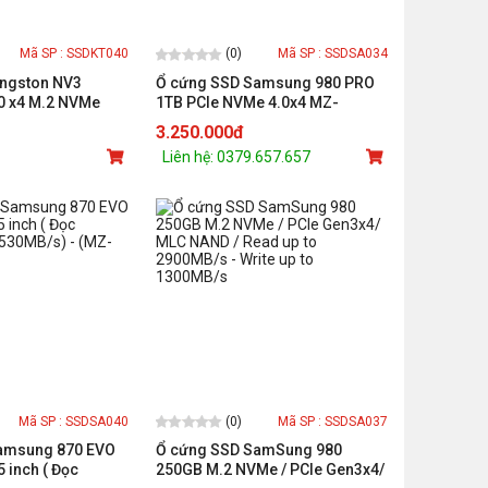
(0)
Mã SP : SSDKT040
Mã SP : SSDSA034
ingston NV3
Ổ cứng SSD Samsung 980 PRO
0 x4 M.2 NVMe
1TB PCIe NVMe 4.0x4 MZ-
V8P1T0BW
3.250.000đ
Liên hệ: 0379.657.657
(0)
Mã SP : SSDSA040
Mã SP : SSDSA037
amsung 870 EVO
Ổ cứng SSD SamSung 980
5 inch ( Đọc
250GB M.2 NVMe / PCIe Gen3x4/