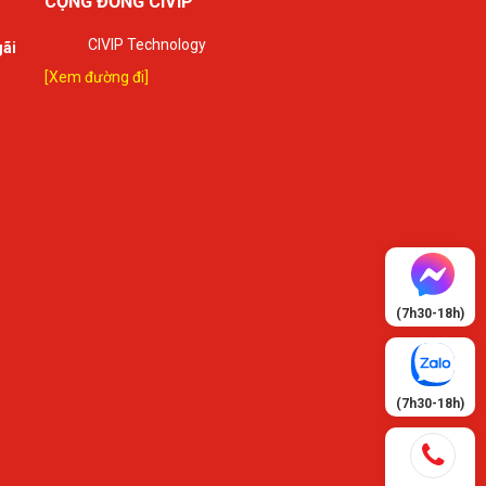
CỘNG ĐỒNG CIVIP
CIVIP Technology
gãi
[Xem đường đi]
(7h30-18h)
(7h30-18h)