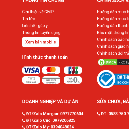
THÔNG TIN CHUNG
CHÍNH SÁCH V
Giới thiệu về CIVIP
Hướng dẫn mua h
Tin tức
Hướng dẫn mua t
Liên hệ - góp ý
Hướng dẫn thanh
Thông tin tuyển dụng
Bảo mật thông ti
Chính sách bảo h
Xem bản mobile
Chính sách giao 
Chính sách đổi tr
Hình thức thanh toán
DOANH NGHIỆP VÀ DỰ ÁN
SỬA CHỮA, BẢ
ĐT/Zalo Morgan:
0977770604
ĐT:
0583.750.
ĐT/Zalo Cúc:
0979206825
ĐT/Zalo My:
0394048024