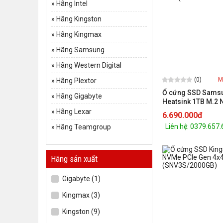
»
Hãng Intel
»
Hãng Kingston
»
Hãng Kingmax
»
Hãng Samsung
»
Hãng Western Digital
(0)
M
»
Hãng Plextor
Ổ cứng SSD Sams
»
Hãng Gigabyte
Heatsink 1TB M.2
(MZ-V9P1T0CW)
»
Hãng Lexar
6.690.000đ
Liên hệ: 0379.657
»
Hãng Teamgroup
Hãng sản xuất
Gigabyte (1)
Kingmax (3)
Kingston (9)