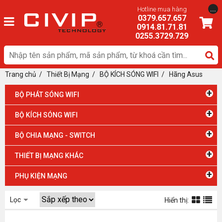
...
Hotline mua hàng
0379.657.657
0914.81.71.81
0255.3729.729
Trang chủ
/
Thiết Bị Mạng
/ BỘ KÍCH SÓNG WIFI
/
Hãng Asus
+
BỘ PHÁT SÓNG WIFI
+
BỘ KÍCH SÓNG WIFI
+
BỘ CHIA MẠNG - SWITCH
+
THIẾT BỊ MẠNG KHÁC
+
PHỤ KIỆN MẠNG
Lọc
Hiển thị: