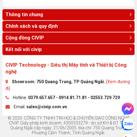
Thông tin chung
Chính sách và quy định
Cộng đồng CIVIP
Kết nối với civip
CIVIP Technology - Siêu thị Máy tính và Thiết bị Công
nghệ
Showroom: 750 Quang Trung, TP Quảng Ngãi.
[Xem đường
đi]
Hotline:
0379.657.657 - 0914.81.71.81 - 02553.729.729
Email:
sales@civip.com.vn
© 2020. CÔNG TY TNHH TIN HỌC & CHUYỂN GIAO CÔNG NGHỆ
CIVIP. Giấy phép kinh doanh: 4300333279 - do sở KH & ĐT Tỉnh
Quảng Ngãi cấp ngày: 21/06/2005. Địa chỉ: 750 Quang Trung,
Phường Cẩm Thành, Tỉnh Quảng Ngãi.