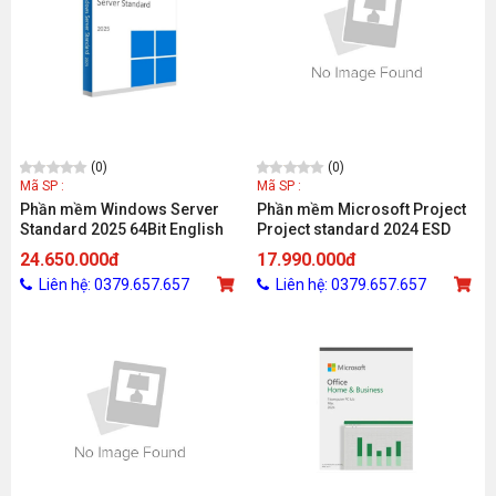
(0)
(0)
Mã SP :
Mã SP :
Phần mềm Windows Server
Phần mềm Microsoft Project
Standard 2025 64Bit English
Project standard 2024 ESD
1pk DSP OEI DVD 16 Core EP2-
EP2-07057 (1 thiết bị/ Vĩnh
24.650.000đ
17.990.000đ
25187
viễn)
Liên hệ: 0379.657.657
Liên hệ: 0379.657.657