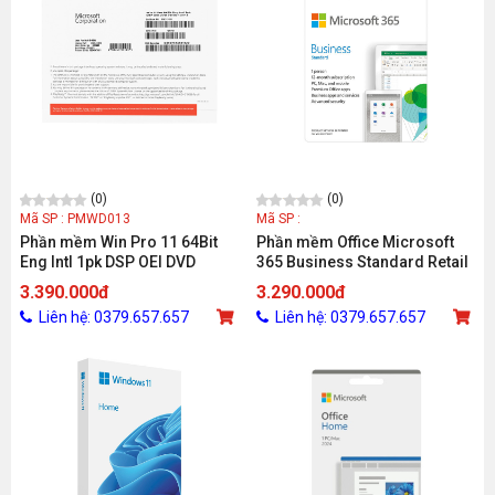
(0)
(0)
Mã SP : PMWD013
Mã SP :
Phần mềm Win Pro 11 64Bit
Phần mềm Office Microsoft
Eng Intl 1pk DSP OEI DVD
365 Business Standard Retail
(FQC-10528)
ESD KLQ-00209 (1 User/ 12
3.390.000đ
3.290.000đ
tháng)
Liên hệ: 0379.657.657
Liên hệ: 0379.657.657