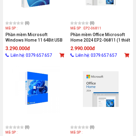
(0)
(0)
Mã SP :
Mã SP : EP2-06811
Phần mềm Microsoft
Phần mềm Office Microsoft
Windows Home 11 64Bit USB
Home 2024 EP2-06811 (1 thiết
HAJ-00090
bị/ Vĩnh viễn)
3.290.000đ
2.990.000đ
Liên hệ: 0379.657.657
Liên hệ: 0379.657.657
(0)
(0)
Mã SP :
Mã SP :