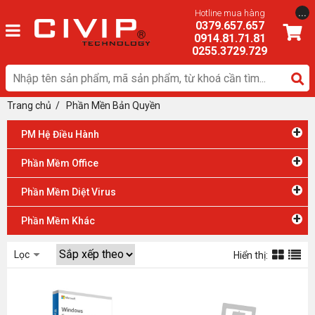
...
Hotline mua hàng
0379.657.657
0914.81.71.81
0255.3729.729
Trang chủ
/
Phần Mền Bản Quyền
+
PM Hệ Điều Hành
+
Phần Mềm Office
+
Phần Mềm Diệt Virus
+
Phần Mềm Khác
Lọc
Hiển thị: