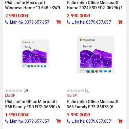
Phần mềm Microsoft
Phần mềm Office Microsoft
Windows Home 11 64Bit KW9-
Home 2024 ESD EP2-06796 (1
00632
thiết bị/ Vĩnh viễn)
2.990.000đ
2.990.000đ
Liên hệ: 0379.657.657
Liên hệ: 0379.657.657
(0)
(0)
Mã SP :
Mã SP :
Phần mềm Office Microsoft
Phần mềm Office Microsoft
365 Family ESD EP2-36890 (6
365 Family EP2-36878 (6
người/ 5 thiết bị/ người/ 12
người/ 5 thiết bị/ người/ 12
1.990.000đ
1.990.000đ
tháng)
tháng)
Liên hệ: 0379.657.657
Liên hệ: 0379.657.657