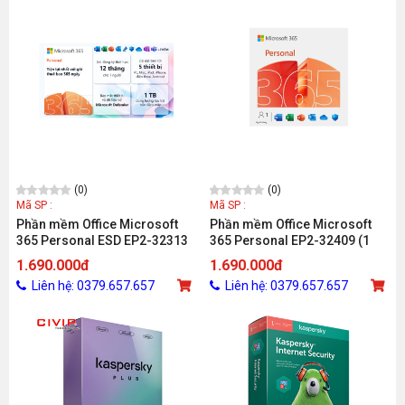
(0)
(0)
Mã SP :
Mã SP :
Phần mềm Office Microsoft
Phần mềm Office Microsoft
365 Personal ESD EP2-32313
365 Personal EP2-32409 (1
(1 người/ 5 thiết bị/ 12 tháng)
người/ 5 thiết bị/ 12 tháng)
1.690.000đ
1.690.000đ
Liên hệ: 0379.657.657
Liên hệ: 0379.657.657