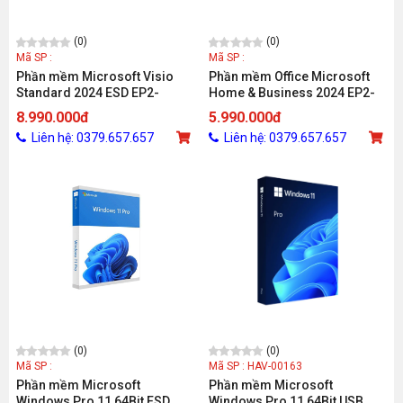
(0)
(0)
Mã SP :
Mã SP :
Phần mềm Microsoft Visio
Phần mềm Office Microsoft
Standard 2024 ESD EP2-
Home & Business 2024 EP2-
07167 (1 thiết bị/ Vĩnh viễn)
06630 (1 thiết bị/ Vĩnh viễn)
8.990.000đ
5.990.000đ
Liên hệ: 0379.657.657
Liên hệ: 0379.657.657
(0)
(0)
Mã SP :
Mã SP : HAV-00163
Phần mềm Microsoft
Phần mềm Microsoft
Windows Pro 11 64Bit ESD
Windows Pro 11 64Bit USB