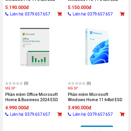
FQC-10572
FPP/HAV-00163
5.190.000đ
5.150.000đ
Liên hệ: 0379.657.657
Liên hệ: 0379.657.657
(0)
(0)
Mã SP :
Mã SP :
Phần mềm Office Microsoft
Phần mềm Microsoft
Home & Business 2024 ESD
Windows Home 11 64bit ESD
EP2-06604 (1 thiết bị/ Vĩnh
KW9-00664
4.990.000đ
3.490.000đ
viễn)
Liên hệ: 0379.657.657
Liên hệ: 0379.657.657