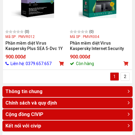
(0)
(0)
Mã SP : PMVR012
Mã SP : PMVR004
Phần mềm diệt Virus
Phần mềm diệt Virus
Kaspersky Plus SEA 5-Dvc 1Y
Kaspersky Internet Security
Bs RP( KL10414UEFS)
5PC - KIS 5PC
900.000đ
900.000đ
Liên hệ: 0379.657.657
Còn hàng
1
2
Thông tin chung
Chính sách và quy định
Cộng đồng CIVIP
Kết nối với civip