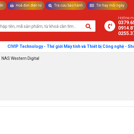
ến
Hoá đơn điện tử
Tra cứu bảo hành
Tin hay mỗi ngày
TƯ VẤN LAPTOP - THIẾT BỊ VĂN PHÒNG
Hotline 
0379.6
0914.8
0255.3
CIVIP Technology - Thế giới Máy tính và Thiết bị Công nghệ - Sho
/
NAS Western Digital