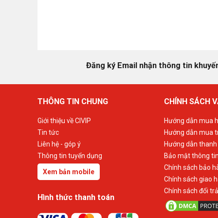
Đăng ký Email nhận thông tin khuyế
THÔNG TIN CHUNG
CHÍNH SÁCH V
Giới thiệu về CIVIP
Hướng dẫn mua h
Tin tức
Hướng dẫn mua t
Liên hệ - góp ý
Hướng dẫn thanh
Thông tin tuyển dụng
Bảo mật thông ti
Chính sách bảo h
Xem bản mobile
Chính sách giao 
Chính sách đổi tr
Hình thức thanh toán