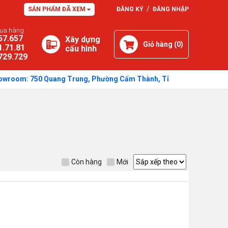
/
SẢN PHẨM ĐÃ XEM
ĐĂNG KÝ
ĐĂNG NHẬP
mua hàng
57.657
Xây dựng
Giỏ hàng (
0
)
1.71.81
cấu hình
729.729
wroom: 750 Quang Trung, Phường Cẩm Thành, Tỉnh Quảng Ngãi - Thời gi
Còn hàng
Mới