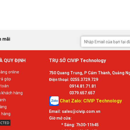
n mãi
À QUY ĐỊNH
TRỤ SỞ CIVIP Technology
àng online
750 Quang Trung, P Cẩm Thành, Quảng N
rả góp
Điện thoại: 0255.3729.729
 toán
0914.81.71.81
n khách hàng
0379.657.657
ành
Chat Zalo: CIVIP Technology
hàng
Email:
sales@civip.com.vn
ả hàng
Giờ mở cửa:
* Sáng:
7h30-11h45