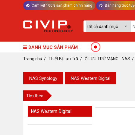
Cam kết 100% sản phẩm chính hãng
Bán hàng trực tuy
TƯ VẤN MÁY TÍNH BÀN - LINH KIỆN
DANH MỤC SẢN PHẨM
Trang chủ
/
Thiết Bị Lưu Trữ
/
Ổ LƯU TRỮ MẠNG - NAS
NAS Synology
NAS Western Digital
Tìm theo
NAS Western Digital