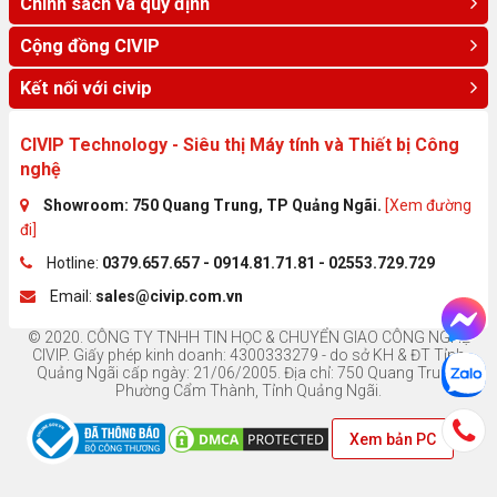
Chính sách và quy định
Cộng đồng CIVIP
Kết nối với civip
CIVIP Technology - Siêu thị Máy tính và Thiết bị Công
nghệ
Showroom: 750 Quang Trung, TP Quảng Ngãi.
[Xem đường
đi]
Hotline:
0379.657.657 - 0914.81.71.81 - 02553.729.729
Email:
sales@civip.com.vn
© 2020. CÔNG TY TNHH TIN HỌC & CHUYỂN GIAO CÔNG NGHỆ
CIVIP. Giấy phép kinh doanh: 4300333279 - do sở KH & ĐT Tỉnh
Quảng Ngãi cấp ngày: 21/06/2005. Địa chỉ: 750 Quang Trung,
Phường Cẩm Thành, Tỉnh Quảng Ngãi.
Xem bản PC