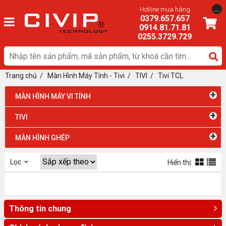
...
Hotline mua hàng
0379.657.657
0914.81.71.81
0255.3729.729
Trang chủ
/
Màn Hình Máy Tính - Tivi
/ TIVI
/
Tivi TCL
+
MÀN HÌNH MÁY VI TÍNH
+
TIVI
+
MÀN HÌNH GHÉP
Lọc
Hiển thị:
Thông tin chung