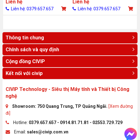
Liên hệ
Liên hệ
Liên hệ: 0379.657.657
Liên hệ: 0379.657.657
Thông tin chung
Chính sách và quy định
Cộng đồng CIVIP
Kết nối với civip
CIVIP Technology - Siêu thị Máy tính và Thiết bị Công
nghệ
Showroom: 750 Quang Trung, TP Quảng Ngãi.
[Xem đường
đi]
Hotline:
0379.657.657 - 0914.81.71.81 - 02553.729.729
Email:
sales@civip.com.vn