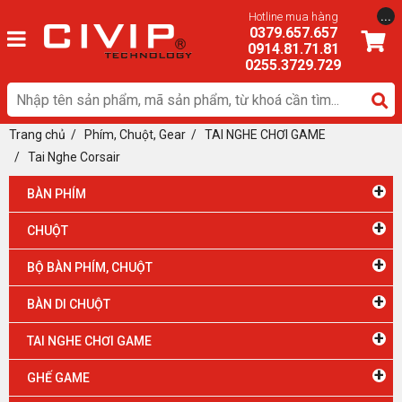
...
Hotline mua hàng
0379.657.657
0914.81.71.81
0255.3729.729
Trang chủ
/
Phím, Chuột, Gear
/ TAI NGHE CHƠI GAME
/
Tai Nghe Corsair
+
BÀN PHÍM
+
CHUỘT
+
BỘ BÀN PHÍM, CHUỘT
+
BÀN DI CHUỘT
+
TAI NGHE CHƠI GAME
+
GHẾ GAME