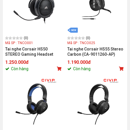
(0)
(0)
Mã SP : TNCO001
Mã SP : TNCO025
Tai nghe Corsair HS50
Tai nghe Corsair HS55 Stereo
STEREO Gaming Headset
Carbon (CA-9011260-AP)
Carbon (AP Version)_CA-
1.250.000đ
1.190.000đ
9011170-AP
Còn hàng
Còn hàng