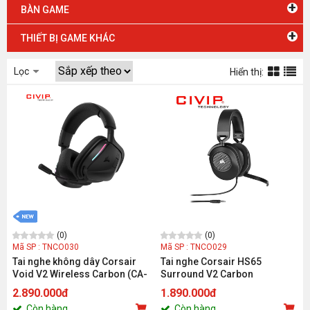
+
BÀN GAME
+
THIẾT BỊ GAME KHÁC
Lọc
Hiển thị:
(0)
(0)
Mã SP : TNCO030
Mã SP : TNCO029
Tai nghe không dây Corsair
Tai nghe Corsair HS65
Void V2 Wireless Carbon (CA-
Surround V2 Carbon
9011379-WW)
2.890.000đ
1.890.000đ
Còn hàng
Còn hàng