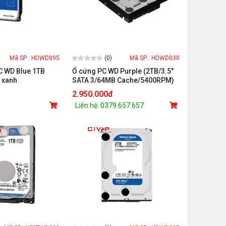
(0)
Mã SP : HDWD095
Mã SP : HDWD030
C WD Blue 1TB
Ổ cứng PC WD Purple (2TB/3.5"
 xanh
SATA 3/64MB Cache/5400RPM)
(Màu tím)
2.950.000đ
Liên hệ: 0379.657.657