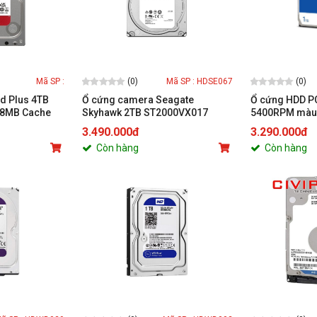
(0)
(0)
Mã SP :
Mã SP : HDSE067
d Plus 4TB
Ổ cứng camera Seagate
Ổ cứng HDD P
128MB Cache
Skyhawk 2TB ST2000VX017
5400RPM màu
(WD10EARZ)
3.490.000đ
3.290.000đ
Còn hàng
Còn hàng