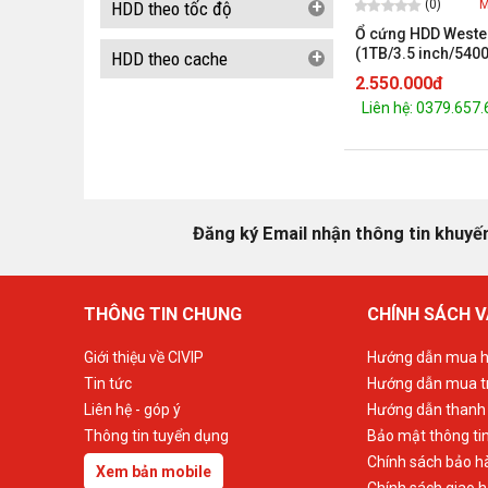
+
(0)
M
HDD theo tốc độ
Ổ cứng HDD Weste
(1TB/3.5 inch/54
+
HDD theo cache
6Gb/s, 64MB Cach
2.550.000đ
Liên hệ: 0379.657
Đăng ký Email nhận thông tin khuyế
THÔNG TIN CHUNG
CHÍNH SÁCH V
Giới thiệu về CIVIP
Hướng dẫn mua h
Tin tức
Hướng dẫn mua t
Liên hệ - góp ý
Hướng dẫn thanh
Thông tin tuyển dụng
Bảo mật thông ti
Chính sách bảo h
Xem bản mobile
Chính sách giao 