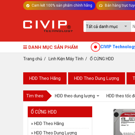
Cam kết 100% sản phẩm chính hãng
Bán hàng trực tuy
TƯ VẤN MÁY TÍNH BÀN - LINH KIỆN
CIVIP Technology - Th
DANH MỤC SẢN PHẨM
Trang chủ
/
Linh Kiện Máy Tính
/
Ổ CỨNG HDD
HDD Theo Hãng
HDD Theo Dung Lượng
T
Tìm theo
HDD theo dung lượng
HDD theo tốc đ
Ổ CỨNG HDD
»
HDD Theo Hãng
»
HDD Theo Dung Lượng