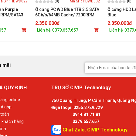
(0)
(0)
ã SP : HDWD029
Mã SP : HDWD002
rn Purple
Ổ cứng PC WD Blue 1TB 3.5 SATA
Ổ cứng HDD La
00RPM/SATA3
6Gb/s/64MB Cache/ 7200RPM
Blue
e)
(Màu xanh)
2.350.000đ
2.350.000đ
.657
Liên hệ: 0379.657.657
Liên hệ: 0379
n mãi
À QUY ĐỊNH
TRỤ SỞ CIVIP Technology
àng online
750 Quang Trung, P Cẩm Thành, Quảng N
rả góp
Điện thoại: 0255.3729.729
 toán
0914.81.71.81
n khách hàng
0379.657.657
ành
Chat Zalo: CIVIP Technology
hàng