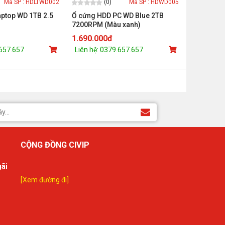
(0)
Mã SP : HDLTWD002
Mã SP : HDWD005
ptop WD 1TB 2.5
Ổ cứng HDD PC WD Blue 2TB
7200RPM (Màu xanh)
1.690.000đ
.657.657
Liên hệ: 0379.657.657
CỘNG ĐỒNG CIVIP
gãi
[Xem đường đi]