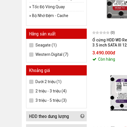
»
Tốc Độ Vòng Quay
»
Bộ Nhớ Đệm - Cache
(0)
Hãng sản xuất
Ổ cứng HDD WD Re
Seagate (1)
3.5 inch SATA III 
5400RPM
3.490.000đ
Western Digital (7)
Còn hàng
Khoảng giá
Dưới 2 triệu (1)
2 triệu - 3 triệu (4)
3 triệu - 5 triệu (3)
+
HDD theo dung lượng