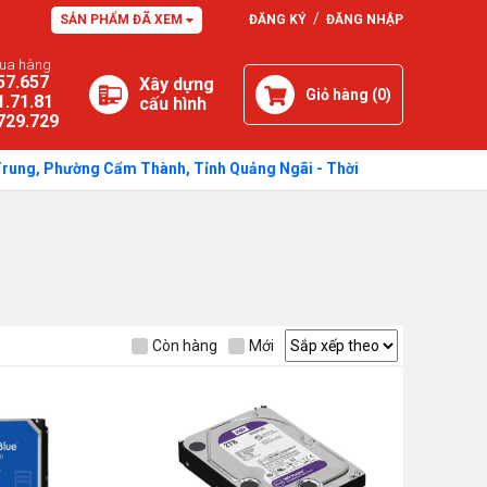
/
SẢN PHẨM ĐÃ XEM
ĐĂNG KÝ
ĐĂNG NHẬP
mua hàng
57.657
Xây dựng
Giỏ hàng (
0
)
1.71.81
cấu hình
729.729
 Phường Cẩm Thành, Tỉnh Quảng Ngãi - Thời gian: Sáng: 7h30 - 11h45
Còn hàng
Mới