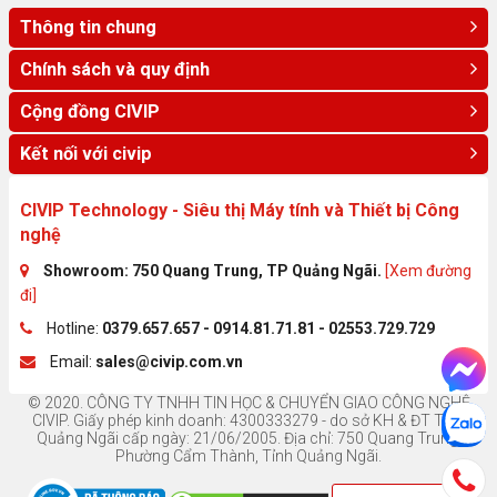
Thông tin chung
Chính sách và quy định
Cộng đồng CIVIP
Kết nối với civip
CIVIP Technology - Siêu thị Máy tính và Thiết bị Công
nghệ
Showroom: 750 Quang Trung, TP Quảng Ngãi.
[Xem đường
đi]
Hotline:
0379.657.657 - 0914.81.71.81 - 02553.729.729
Email:
sales@civip.com.vn
© 2020. CÔNG TY TNHH TIN HỌC & CHUYỂN GIAO CÔNG NGHỆ
CIVIP. Giấy phép kinh doanh: 4300333279 - do sở KH & ĐT Tỉnh
Quảng Ngãi cấp ngày: 21/06/2005. Địa chỉ: 750 Quang Trung,
Phường Cẩm Thành, Tỉnh Quảng Ngãi.