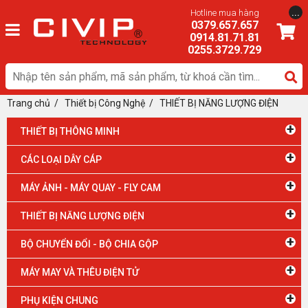
...
Hotline mua hàng
0379.657.657
0914.81.71.81
0255.3729.729
Trang chủ
/ Thiết bị Công Nghệ
/
THIẾT BỊ NĂNG LƯỢNG ĐIỆN
+
THIẾT BỊ THÔNG MINH
+
CÁC LOẠI DÂY CÁP
+
MÁY ẢNH - MÁY QUAY - FLY CAM
+
THIẾT BỊ NĂNG LƯỢNG ĐIỆN
+
BỘ CHUYỂN ĐỔI - BỘ CHIA GỘP
+
MÁY MAY VÀ THÊU ĐIỆN TỬ
+
PHỤ KIỆN CHUNG