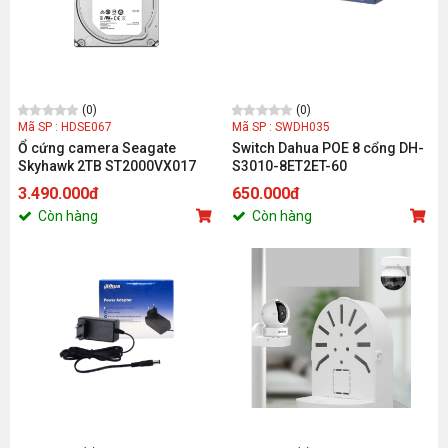
(0)
(0)
Mã SP : HDSE067
Mã SP : SWDH035
Ổ cứng camera Seagate
Switch Dahua POE 8 cổng DH-
Skyhawk 2TB ST2000VX017
S3010-8ET2ET-60
3.490.000đ
650.000đ
Còn hàng
Còn hàng