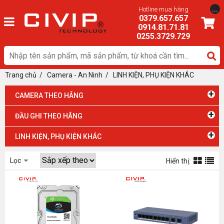
...
Hotline mua hàng
0379.657.657
0914.81.71.81
0255.3729.729
Trang chủ
/ Camera - An Ninh
/
LINH KIỆN, PHỤ KIỆN KHÁC
+
CAMERA THEO HÃNG
+
ĐẦU GHI THEO HÃNG
+
LINH KIỆN, PHỤ KIỆN KHÁC
Lọc
Hiển thị: