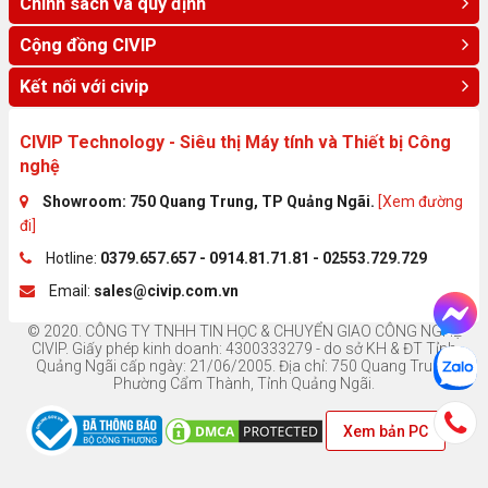
Chính sách và quy định
Cộng đồng CIVIP
Kết nối với civip
CIVIP Technology - Siêu thị Máy tính và Thiết bị Công
nghệ
Showroom: 750 Quang Trung, TP Quảng Ngãi.
[Xem đường
đi]
Hotline:
0379.657.657 - 0914.81.71.81 - 02553.729.729
Email:
sales@civip.com.vn
© 2020. CÔNG TY TNHH TIN HỌC & CHUYỂN GIAO CÔNG NGHỆ
CIVIP. Giấy phép kinh doanh: 4300333279 - do sở KH & ĐT Tỉnh
Quảng Ngãi cấp ngày: 21/06/2005. Địa chỉ: 750 Quang Trung,
Phường Cẩm Thành, Tỉnh Quảng Ngãi.
Xem bản PC