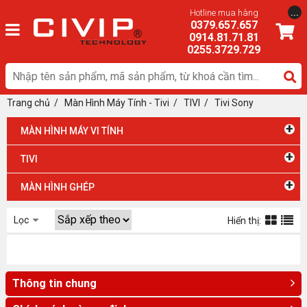
...
Hotline mua hàng
0379.657.657
0914.81.71.81
0255.3729.729
Trang chủ
/
Màn Hình Máy Tính - Tivi
/ TIVI
/
Tivi Sony
+
MÀN HÌNH MÁY VI TÍNH
+
TIVI
+
MÀN HÌNH GHÉP
Lọc
Hiển thị:
Thông tin chung