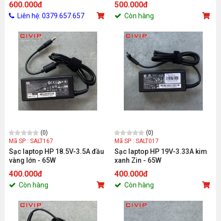
600.000đ
500.000đ
Liên hệ: 0379.657.657
Còn hàng
(0)
(0)
Mã SP : SALT167
Mã SP : SALT017
Sạc laptop HP 18.5V-3.5A đầu
Sạc laptop HP 19V-3.33A kim
vàng lớn - 65W
xanh Zin - 65W
400.000đ
400.000đ
Còn hàng
Còn hàng