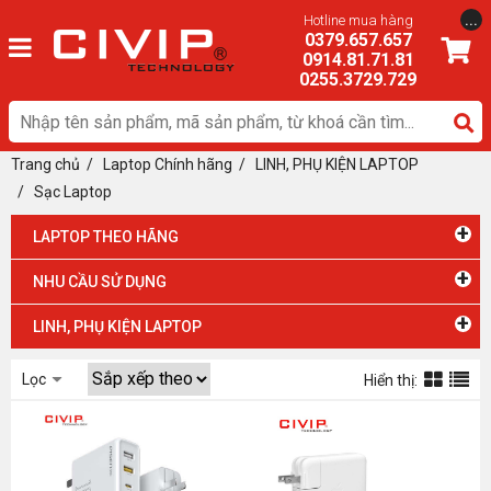
...
Hotline mua hàng
0379.657.657
0914.81.71.81
0255.3729.729
Trang chủ
/
Laptop Chính hãng
/ LINH, PHỤ KIỆN LAPTOP
/
Sạc Laptop
+
LAPTOP THEO HÃNG
+
NHU CẦU SỬ DỤNG
+
LINH, PHỤ KIỆN LAPTOP
Lọc
Hiển thị: