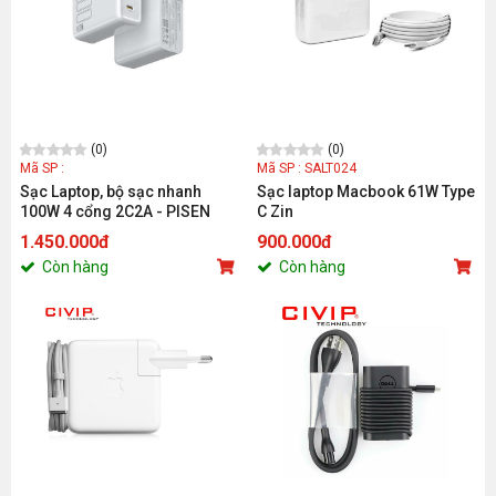
(0)
(0)
Mã SP :
Mã SP : SALT024
Sạc Laptop, bộ sạc nhanh
Sạc laptop Macbook 61W Type
100W 4 cổng 2C2A - PISEN
C Zin
PRO100W GaNPro 2C2A ( kèm
1.450.000đ
900.000đ
dây)
Còn hàng
Còn hàng