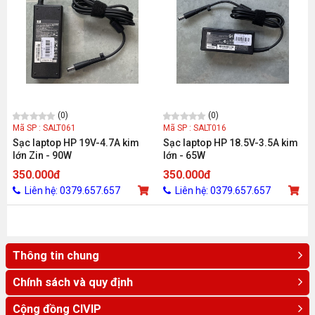
(0)
(0)
Mã SP : SALT061
Mã SP : SALT016
Sạc laptop HP 19V-4.7A kim
Sạc laptop HP 18.5V-3.5A kim
lớn Zin - 90W
lớn - 65W
350.000đ
350.000đ
Liên hệ: 0379.657.657
Liên hệ: 0379.657.657
Thông tin chung
Chính sách và quy định
Cộng đồng CIVIP