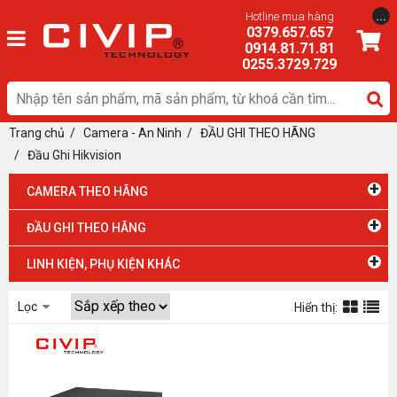
...
Hotline mua hàng
0379.657.657
0914.81.71.81
0255.3729.729
Trang chủ
/
Camera - An Ninh
/ ĐẦU GHI THEO HÃNG
/
Đầu Ghi Hikvision
+
CAMERA THEO HÃNG
+
ĐẦU GHI THEO HÃNG
+
LINH KIỆN, PHỤ KIỆN KHÁC
Lọc
Hiển thị: