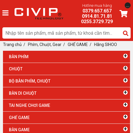
...
Hotline mua hàng
0379.657.657
0914.81.71.81
0255.3729.729
Trang chủ
/
Phím, Chuột, Gear
/ GHẾ GAME
/
Hãng SIHOO
+
BÀN PHÍM
+
CHUỘT
+
BỘ BÀN PHÍM, CHUỘT
+
BÀN DI CHUỘT
+
TAI NGHE CHƠI GAME
+
GHẾ GAME
+
BÀN GAME