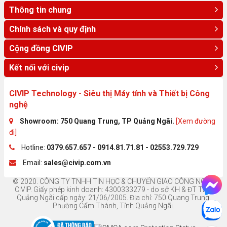
Thông tin chung
Chính sách và quy định
Cộng đồng CIVIP
Kết nối với civip
CIVIP Technology - Siêu thị Máy tính và Thiết bị Công
nghệ
Showroom: 750 Quang Trung, TP Quảng Ngãi.
[Xem đường
đi]
Hotline:
0379.657.657 - 0914.81.71.81 - 02553.729.729
Email:
sales@civip.com.vn
© 2020. CÔNG TY TNHH TIN HỌC & CHUYỂN GIAO CÔNG NGHỆ
CIVIP. Giấy phép kinh doanh: 4300333279 - do sở KH & ĐT Tỉnh
Quảng Ngãi cấp ngày: 21/06/2005. Địa chỉ: 750 Quang Trung,
Phường Cẩm Thành, Tỉnh Quảng Ngãi.