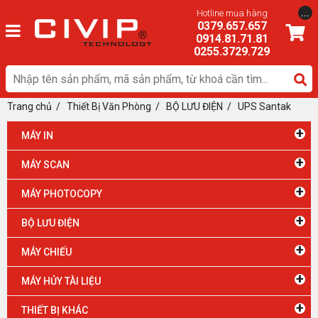
...
Hotline mua hàng
0379.657.657
0914.81.71.81
0255.3729.729
Trang chủ
/
Thiết Bị Văn Phòng
/ BỘ LƯU ĐIỆN
/
UPS Santak
+
MÁY IN
+
MÁY SCAN
+
MÁY PHOTOCOPY
+
BỘ LƯU ĐIỆN
+
MÁY CHIẾU
+
MÁY HỦY TÀI LIỆU
+
THIẾT BỊ KHÁC