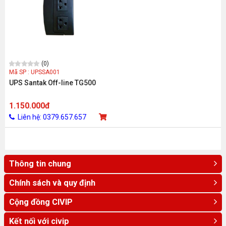
(0)
Mã SP : UPSSA001
UPS Santak Off-line TG500
1.150.000đ
Liên hệ: 0379.657.657
Thông tin chung
Chính sách và quy định
Cộng đồng CIVIP
Kết nối với civip