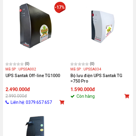
-17%
(0)
(0)
Mã SP : UPSSA002
Mã SP : UPSSA034
UPS Santak Off-line TG1000
Bộ lưu điện UPS Santak TG
=750 Pro
2.490.000đ
1.590.000đ
2.990.000đ
Còn hàng
Liên hệ: 0379.657.657