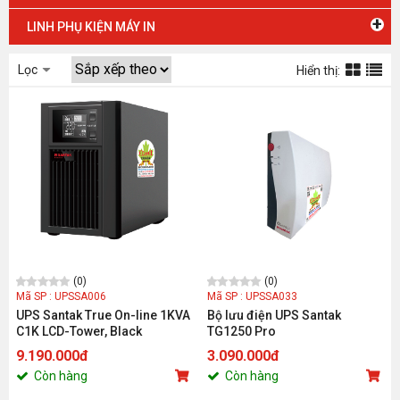
+
LINH PHỤ KIỆN MÁY IN
Lọc
Hiển thị:
(0)
(0)
Mã SP : UPSSA006
Mã SP : UPSSA033
UPS Santak True On-line 1KVA
Bộ lưu điện UPS Santak
C1K LCD-Tower, Black
TG1250 Pro
9.190.000đ
3.090.000đ
Còn hàng
Còn hàng