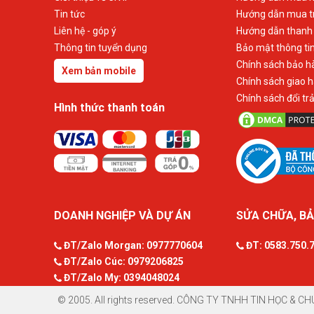
Tin tức
Hướng dẫn mua t
Liên hệ - góp ý
Hướng dẫn thanh
Thông tin tuyển dụng
Bảo mật thông ti
Chính sách bảo h
Xem bản mobile
Chính sách giao 
Chính sách đổi tr
Hình thức thanh toán
DOANH NGHIỆP VÀ DỰ ÁN
SỬA CHỮA, BẢ
ĐT/Zalo Morgan:
0977770604
ĐT:
0583.750.
ĐT/Zalo Cúc:
0979206825
ĐT/Zalo My:
0394048024
© 2005. All rights reserved. CÔNG TY TNHH TIN HỌC & CH