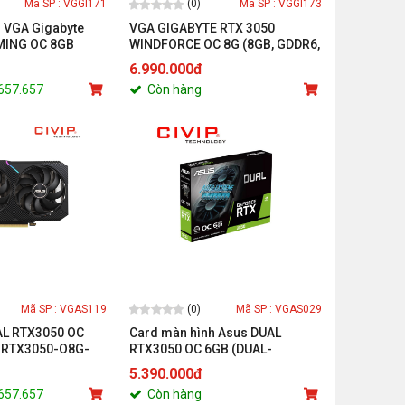
(0)
Mã SP : VGGI171
Mã SP : VGGI173
 VGA Gigabyte
VGA GIGABYTE RTX 3050
MING OC 8GB
WINDFORCE OC 8G (8GB, GDDR6,
 OC - 8GD)
128bit, HDMI / DisplayPort / DVI-
6.990.000đ
D)
.657.657
Còn hàng
(0)
Mã SP : VGAS119
Mã SP : VGAS029
L RTX3050 OC
Card màn hình Asus DUAL
-RTX3050-O8G-
RTX3050 OC 6GB (DUAL-
RTX3050-O6G)
5.390.000đ
.657.657
Còn hàng