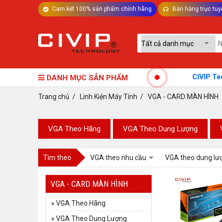
Cam kết 100% sản phẩm chính hãng
Bán hàng trực tuy
TƯ VẤN MÁY TÍNH BÀN - LINH KIỆN
CIVIP Technolog
DANH MỤC SẢN PHẨM
Trang chủ
/
Linh Kiện Máy Tính
/
VGA - CARD MÀN HÌNH
VGA Theo Hãng
VGA Theo Dung Lượng
Tìm theo
VGA theo nhu cầu
VGA theo dung lư
VGA - CARD MÀN HÌNH
»
VGA Theo Hãng
»
VGA Theo Dung Lượng