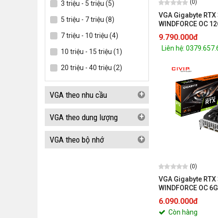
(0)
3 triệu - 5 triệu (5)
VGA Gigabyte RTX
5 triệu - 7 triệu (8)
WINDFORCE OC 12
N3060WF2OC-12G
7 triệu - 10 triệu (4)
9.790.000đ
Liên hệ: 0379.657
10 triệu - 15 triệu (1)
20 triệu - 40 triệu (2)
+
VGA theo nhu cầu
+
VGA theo dung lượng
+
VGA theo bộ nhớ
(0)
VGA Gigabyte RTX
WINDFORCE OC 6G
N3050WF2OCV2-6
6.090.000đ
Còn hàng