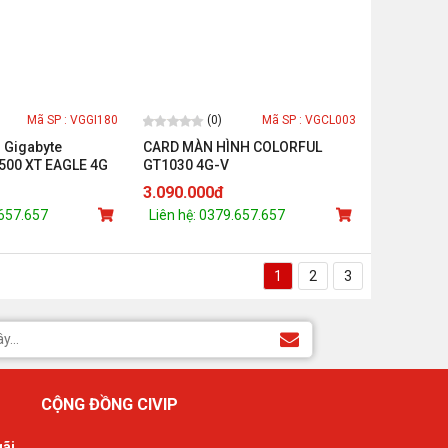
(0)
Mã SP : VGGI180
Mã SP : VGCL003
 Gigabyte
CARD MÀN HÌNH COLORFUL
500 XT EAGLE 4G
GT1030 4G-V
GLE-4GD)
3.090.000đ
.657.657
Liên hệ: 0379.657.657
1
2
3
CỘNG ĐỒNG CIVIP
gãi