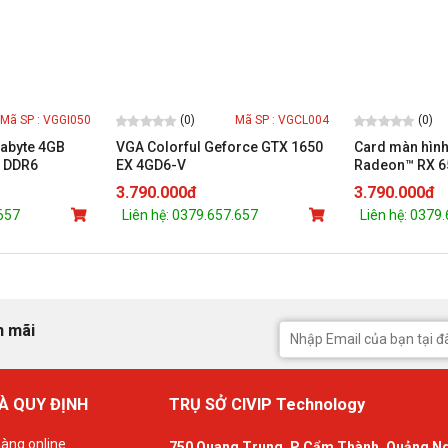
(0)
(0)
Mã SP : VGGI050
Mã SP : VGCL004
gabyte 4GB
VGA Colorful Geforce GTX 1650
Card màn hình
 DDR6
EX 4GD6-V
Radeon™ RX 6
(GV-R65XTEA
3.790.000đ
3.790.000đ
.657
Liên hệ: 0379.657.657
Liên hệ: 0379
n mãi
À QUY ĐỊNH
TRỤ SỞ CIVIP Technology
àng online
750 Quang Trung, P Cẩm Thành, Quảng N