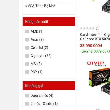
»
VGA Theo Bộ Nhớ
Hãng sản xuất
(0)
AMD (1)
Card màn hình Gig
GeForce RTX 5070
Asus (8)
16G GDDR7 (GV-N
33.090.000đ
Colorful (2)
OC-16GD)
Liên hệ: 0379.657
Gigabyte (32)
MSI (3)
PNY (1)
Khoảng giá
Dưới 2 triệu (4)
2 triệu - 3 triệu (1)