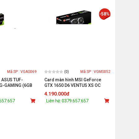
-58%
(0)
Mã SP : VGAS069
Mã SP : VGMS052
h ASUS TUF-
Card màn hình MSI GeForce
G-GAMING (6GB
GTX 1650 D6 VENTUS XS OC
t/DVI+HDMI+DP)
(4GB DDR6/128-
4.190.000đ
bit/HDMI+DP+DVI)
.657.657
Liên hệ: 0379.657.657