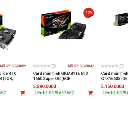
-12%
(0)
(0)
Mã SP : VGGI059
Mã SP : VGGI042
orce RTX
Card màn hình GIGABYTE GTX
Card màn hìn
B (6GB,
1660 Super OC (6GB
GTX1660S-O6
 /
GDDR6/192-bit/HDMI+DP)
GDDR6/192-bi
5.290.000đ
5.150.000đ
.657
Liên hệ: 0379.657.657
Liên hệ: 0379