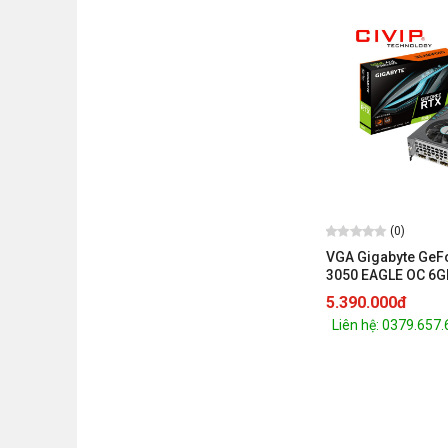
(0)
VGA Gigabyte GeF
3050 EAGLE OC 6G
GDDR6, 96bit, HDMI
5.390.000đ
DisplayPort)
Liên hệ: 0379.657