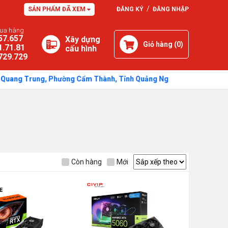
/
SẢN PHẨM ĐÃ XEM
ĐĂNG KÝ
ĐĂNG NHẬP
mua hàng
57.657
Xây dựng
Giỏ hàng (
0
)
1.71.81
cấu hình
729.729
Trung, Phường Cẩm Thành, Tỉnh Quảng Ngãi - Thời gian: Sáng: 7h30 -
Còn hàng
Mới