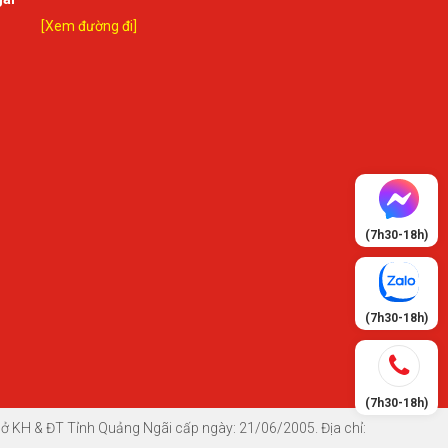
[Xem đường đi]
(7h30-18h)
(7h30-18h)
(7h30-18h)
 KH & ĐT Tỉnh Quảng Ngãi cấp ngày: 21/06/2005. Địa chỉ: