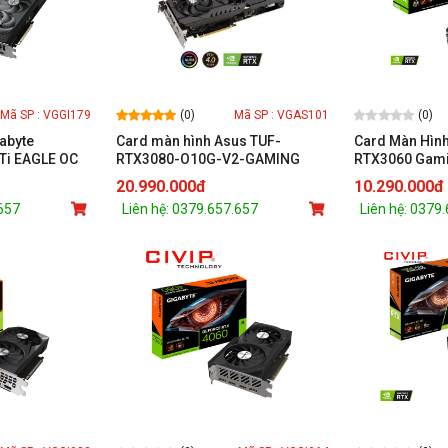
(0)
(0)
Mã SP : VGGI179
Mã SP : VGAS101
abyte
Card màn hình Asus TUF-
Card Màn Hình
Ti EAGLE OC
RTX3080-O10G-V2-GAMING
RTX3060 Gam
507TEAGLE
(12GB GDDR6, 1
20.990.000đ
10.290.000đ
DP x2)
.657
Liên hệ: 0379.657.657
Liên hệ: 0379