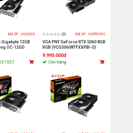
(0)
Mã SP : VGGI055
Mã SP : VGPNY001
 Gigabyte 12GB
VGA PNY GeForce RTX 5060 8GB
ing OC-12GD
RGB (VCG50608TFXXPBI-O)
92 bit, HDMI x2 /
9.990.000đ
.657.657
Còn hàng