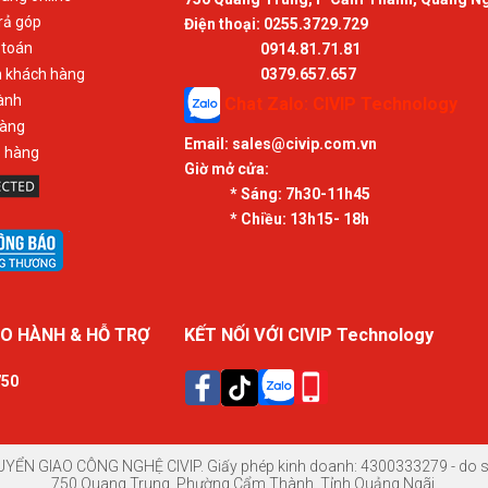
rả góp
Điện thoại: 0255.3729.729
 toán
0914.81.71.81
n khách hàng
0379.657.657
ành
Chat Zalo: CIVIP Technology
hàng
Email:
sales@civip.com.vn
ả hàng
Giờ mở cửa:
* Sáng:
7h30-11h45
* Chiều:
13h15- 18h
O HÀNH & HỖ TRỢ
KẾT NỐI VỚI CIVIP Technology
750
UYỂN GIAO CÔNG NGHỆ CIVIP. Giấy phép kinh doanh: 4300333279 - do sở
750 Quang Trung, Phường Cẩm Thành, Tỉnh Quảng Ngãi.