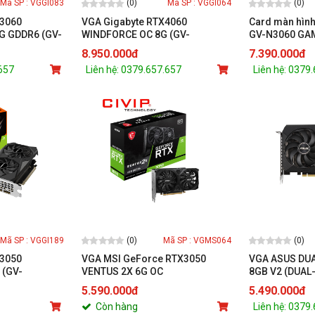
(0)
(0)
Mã SP : VGGI083
Mã SP : VGGI064
 3060
VGA Gigabyte RTX4060
Card màn hình
G GDDR6 (GV-
WINDFORCE OC 8G (GV-
GV-N3060 GA
D)
N4060WF2OC-8GD)
(N3060GAMING
8.950.000đ
7.390.000đ
.657
Liên hệ: 0379.657.657
Liên hệ: 0379
(0)
(0)
Mã SP : VGGI189
Mã SP : VGMS064
 3050
VGA MSI GeForce RTX3050
VGA ASUS DUA
 (GV-
VENTUS 2X 6G OC
8GB V2 (DUAL
GD)
V2)
5.590.000đ
5.490.000đ
Còn hàng
Liên hệ: 0379