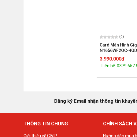
(0)
Card Màn Hình Gi
N1656WF2OC-4GD
(GTX1650 - 2 fan)
3.990.000đ
Liên hệ: 0379.657
Đăng ký Email nhận thông tin khuyế
THÔNG TIN CHUNG
CHÍNH SÁCH V
Giới thiệu về CIVIP
Hướng dẫn mua h