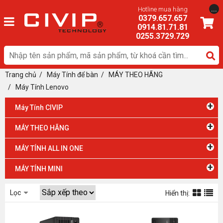
...
Hotline mua hàng
0379.657.657
0914.81.71.81
0255.3729.729
Trang chủ
/
Máy Tính để bàn
/ MÁY THEO HÃNG
/
Máy Tính Lenovo
+
Máy Tính CIVIP
+
MÁY THEO HÃNG
+
MÁY TÍNH ALL IN ONE
+
MÁY TÍNH MINI
Lọc
Hiển thị: