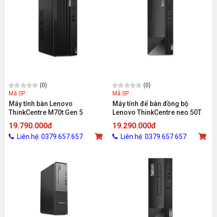
(0)
(0)
Mã SP :
Mã SP :
Máy tính bàn Lenovo
Máy tính để bàn đồng bộ
ThinkCentre M70t Gen 5
Lenovo ThinkCentre neo 50T
12U0000GVA (Intel® Core™ i7-
Gen 4 12JB001LVA (Core i7-
19.790.000đ
19.290.000đ
14700/8GB DDR5 5600/ 512GB
13700/16GB/512GB/Intel UHD
Liên hệ: 0379.657.657
Liên hệ: 0379.657.657
SSD M.2 228/ Black/ Tower/
770/NoOS/1Yr)
NO OS/1Y Premier Support