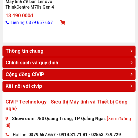
Máy tính để bàn Lenovo
ThinkCentre M70s Gen 4
12DN000GVA (i5-13400/ UHD
13.490.000đ
730/ Ram 8GB/ 256GB SSD/
Liên hệ: 0379.657.657
1Y)
Thông tin chung
Chính sách và quy định
Cộng đồng CIVIP
Kết nối với civip
CIVIP Technology - Siêu thị Máy tính và Thiết bị Công
nghệ
Showroom: 750 Quang Trung, TP Quảng Ngãi.
[Xem đường
đi]
Hotline:
0379.657.657 - 0914.81.71.81 - 02553.729.729