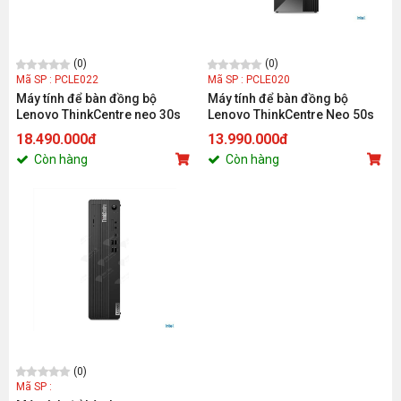
(0)
(0)
Mã SP : PCLE022
Mã SP : PCLE020
Máy tính để bàn đồng bộ
Máy tính để bàn đồng bộ
Lenovo ThinkCentre neo 30s
Lenovo ThinkCentre Neo 50s
Gen 5 13DG0001VA (Intel Core
Gen 4 12JH00MXVA (i3-
18.490.000đ
13.990.000đ
i5-13420H | 8GB | 512GB | Intel
13100/ 8GB/ 256Gb SSD/ Wifi +
Còn hàng
Còn hàng
UHD | NoOS | Đen viền xám |
BT/ Key/ Mouse/ NoOS/ 1Y)
1Y)
(0)
Mã SP :