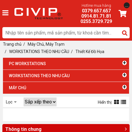
...
Hotline mua hàng
0379.657.657
0914.81.71.81
0255.3729.729
Trang chủ
/
Máy Chủ, Máy Trạm
/ WORKSTATIONS THEO NHU CẦU
/
Thiết Kế Đồ Họa
+
PC WORKSTATIONS
+
WORKSTATIONS THEO NHU CẦU
+
MÁY CHỦ
Lọc
Hiển thị:
Thông tin chung