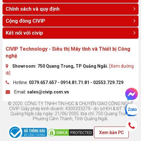
Chính sách và quy định
Cộng đồng CIVIP
Kết nối với civip
CIVIP Technology - Siêu thị Máy tính và Thiết bị Công
nghệ
Showroom: 750 Quang Trung, TP Quảng Ngãi.
[Xem đường
đi]
Hotline:
0379.657.657 - 0914.81.71.81 - 02553.729.729
Email:
sales@civip.com.vn
© 2020. CÔNG TY TNHH TIN HỌC & CHUYỂN GIAO CÔNG NGHỆ
CIVIP. Giấy phép kinh doanh: 4300333279 - do sở KH & ĐT Tỉnh
Quảng Ngãi cấp ngày: 21/06/2005. Địa chỉ: 750 Quang Trung,
Phường Cẩm Thành, Tỉnh Quảng Ngãi.
Xem bản PC