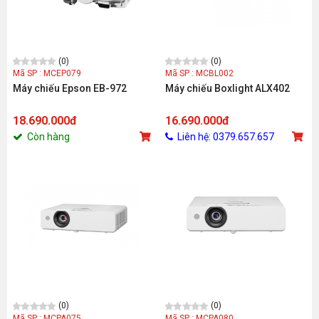
(0)
(0)
Mã SP : MCEP079
Mã SP : MCBL002
Máy chiếu Epson EB-972
Máy chiếu Boxlight ALX402
18.690.000đ
16.690.000đ
Còn hàng
Liên hệ: 0379.657.657
(0)
(0)
Mã SP : MCPA075
Mã SP : MCPA080