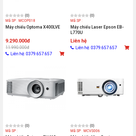
(0)
(0)
Mã SP : MCOP018
Mã SP :
Máy chiếu Optoma X400LVE
Máy chiếu Laser Epson EB-
L770U
9.290.000đ
Liên hệ
11.990.000đ
Liên hệ: 0379.657.657
Liên hệ: 0379.657.657
(0)
(0)
Mã SP :
Mã SP : MCVS006