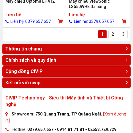
Máy chiếu Optoma EH412
Máy chiếu ViewSonic
LS550WHE đa năng
Liên hệ
Liên hệ
Liên hệ: 0379.657.657
Liên hệ: 0379.657.657
1
2
3
Thông tin chung
Chính sách và quy định
Cộng đồng CIVIP
Kết nối với civip
CIVIP Technology - Siêu thị Máy tính và Thiết bị Công
nghệ
Showroom: 750 Quang Trung, TP Quảng Ngãi.
[Xem đường
đi]
Hotline:
0379.657.657 - 0914.81.71.81 - 02553.729.729