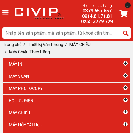
...
Hotline mua hàng
0379.657.657
0914.81.71.81
0255.3729.729
Trang chủ
/
Thiết Bị Văn Phòng
/ MÁY CHIẾU
/
Máy Chiếu Theo Hãng
+
MÁY IN
+
MÁY SCAN
+
MÁY PHOTOCOPY
+
BỘ LƯU ĐIỆN
+
MÁY CHIẾU
+
MÁY HỦY TÀI LIỆU