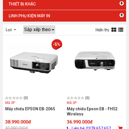
+
THIẾT BỊ KHÁC
+
LINH PHỤ KIỆN MÁY IN
Lọc
Hiển thị:
-5%
(0)
(0)
Mã SP :
Mã SP :
Máy chiếu EPSON EB-2065
Máy chiếu Epson EB - FH52
Wireless
38.990.000đ
36.990.000đ
40.990.000đ
Liên hệ: 0379.657.657