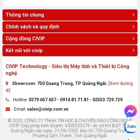
Thông tin chung
Chính sách và quy định
Cộng đồng CIVIP
Kết nối với civip
CIVIP Technology - Siêu thị Máy tính và Thiết bị Công
nghệ
Showroom: 750 Quang Trung, TP Quảng Ngãi.
[Xem đường
đi]
Hotline:
0379.657.657 - 0914.81.71.81 - 02553.729.729
Email:
sales@civip.com.vn
© 2020. CÔNG TY TNHH TIN HỌC & CHUYỂN GIAO CÔNG NGHỆ
CIVIP. Giấy phép kinh doanh: 4300333279 - do sở KH & ĐT Tỉnh
Quảng Ngãi cấp ngày: 21/06/2005. Địa chỉ: 750 Quang Trung,
Phường Cẩm Thành, Tỉnh Quảng Ngãi.