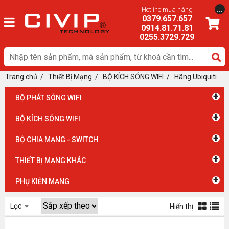
...
Hotline mua hàng
0379.657.657
0914.81.71.81
0255.3729.729
Trang chủ
/
Thiết Bị Mạng
/ BỘ KÍCH SÓNG WIFI
/
Hãng Ubiquiti
+
BỘ PHÁT SÓNG WIFI
+
BỘ KÍCH SÓNG WIFI
+
BỘ CHIA MẠNG - SWITCH
+
THIẾT BỊ MẠNG KHÁC
+
PHỤ KIỆN MẠNG
Lọc
Hiển thị: