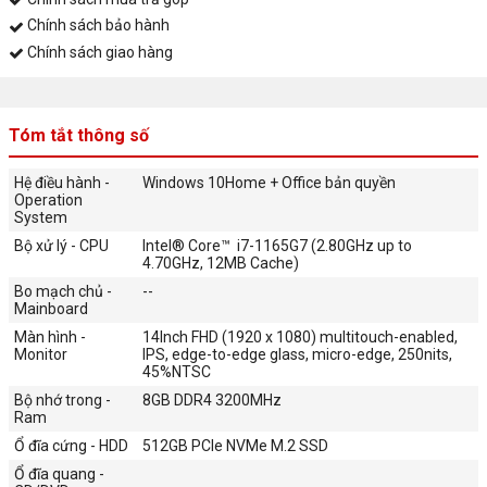
Chính sách bảo hành
Chính sách giao hàng
Tóm tắt thông số
Hệ điều hành -
Windows 10Home + Office bản quyền
Operation
System
Bộ xử lý - CPU
Intel® Core™ i7-1165G7 (2.80GHz up to
4.70GHz, 12MB Cache)
Bo mạch chủ -
--
Mainboard
Màn hình -
14Inch FHD (1920 x 1080) multitouch-enabled,
Monitor
IPS, edge-to-edge glass, micro-edge, 250nits,
45%NTSC
Bộ nhớ trong -
8GB DDR4 3200MHz
Ram
Ổ đĩa cứng - HDD
512GB PCIe NVMe M.2 SSD
Ổ đĩa quang -