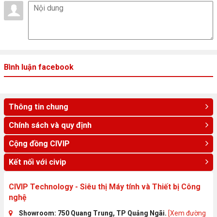
Laptop HP Pavilion x360 14-dw1019TU 2H3N7PA được trang bị đầy
đủ các công kết nối thông dụng, hỗ trợ cho người dùng truyền tải và
Bình luận facebook
lưu trữ thông tin một cách nhanh chóng.
Realtek High Definition Audio chính là công nghệ mang lại nguồn âm
thanh sôi nổi, sống động trên laptop để bạn có thể tận hưởng những
bộ phim hay những bản nhạc yêu thích một cách trọn vẹn.
Thông tin chung
Chính sách và quy định
Cộng đồng CIVIP
Kết nối với civip
CIVIP Technology - Siêu thị Máy tính và Thiết bị Công
nghệ
Showroom: 750 Quang Trung, TP Quảng Ngãi.
[Xem đường