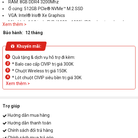
RAM: 8GB DDR4 3200Mhz
Ổ cứng: 512GB PCIe® NVMe™ M.2 SSD
VGA: Intel® Iris® Xe Graphics
Màn hình: 14.0 inch, FHD (1920 x 1080), IPS, edge-to-edge glass,
Xem thêm >
micro-edge, 250 nits, 45% NTSC - Cảm ứng
Bảo hành:
12 tháng
Pin: 3-cell, 43 Wh
Cân nặng: 1.61 kg
Khuyến mãi:
Màu sắc: Vàng
Tính năng: Bảo mật vân tay
1
Quà tặng & dịch vụ hỗ trợ đi kèm:
OS: Windows 10 Home + Office
2
* Balo cao cấp CIVIP trị giá 300K.
3
* Chuột Wireless trị giá 150K.
4
* Lót chuột CIVIP siêu bền trị giá 30K.
Xem thêm >
Trợ giúp
Hướng dẫn mua hàng
Hướng dẫn thanh toán
Chính sách đổi trả hàng
Chính sách mua trả góp