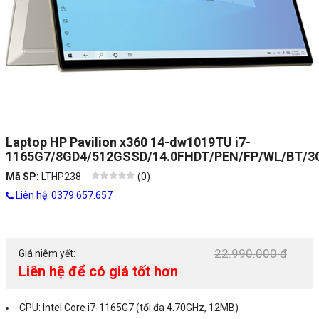
Laptop HP Pavilion x360 14-dw1019TU i7-
1165G7/8GD4/512GSSD/14.0FHDT/PEN/FP/WL/BT/
Mã SP:
LTHP238
(
0
)
Liên hệ: 0379.657.657
22.990.000 đ
Giá niêm yết:
Liên hệ để có giá tốt hơn
CPU: Intel Core i7-1165G7 (tối đa 4.70GHz, 12MB)