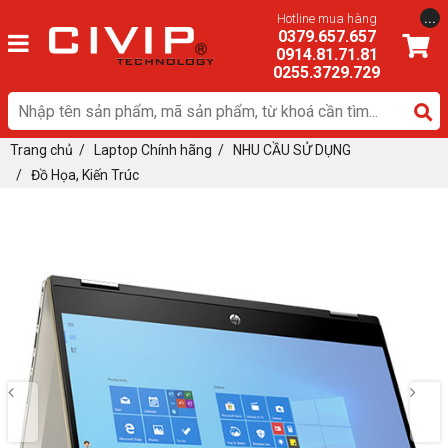
...
Hotline mua hàng
0379.657.657
0914.81.71.81
0255.3729.729
Trang chủ
/
Laptop Chính hãng
/
NHU CẦU SỬ DỤNG
/
Đồ Họa, Kiến Trúc