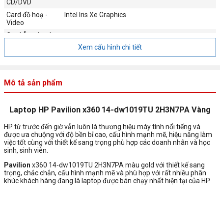
CD/DVD
Card đồ hoạ -
Intel Iris Xe Graphics
Video
Card Âm thanh -
Audio
Xem cấu hình chi tiết
Đọc thẻ - Card
1 x multi-format SD media card reader
reader
Webcam
--
Mô tả sản phẩm
Finger Print
Có bảo mật vân tay
Giao tiếp mạng -
Intel® Wi-Fi 6 AX 201 (2x2)
Laptop HP Pavilion x360 14-dw1019TU 2H3N7PA Vàng
Communications
HP từ trước đến giờ vẫn luôn là thương hiệu máy tính nổi tiếng và
được ưa chuộng với độ bền bỉ cao, cấu hình mạnh mẽ, hiệu năng làm
Cổng giao tiếp -
1 x Super Speed USB Type C® 10Gbps signaling
việc tốt cùng với thiết kế sang trọng phù hợp các doanh nhân và học
Port
rate (USB Power Delivery, DisplayPort™ 1.4, HP
sinh, sinh viên.
Sleep and Charge);
Pavilion
x360 14-dw1019TU 2H3N7PA màu gold với thiết kế sang
2 x Super Speed USB Type A 5Gbps signaling
trọng, chắc chắn, cấu hình mạnh mẽ và phù hợp với rất nhiều phân
rate
khúc khách hàng đang là laptop được bán chạy nhất hiện tại của HP.
1 x HDMI 2.0
1 x headphone/microphone combo