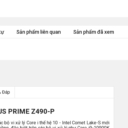
tự
Sản phẩm liên quan
Sản phẩm đã xem
& Đáp
US PRIME Z490-P
 bộ vi xử lý Core i thế hệ 10 - Intel Comet Lake-S mới
luồng, đặc biệt trên các bộ vi xử lý như Core i9-10900K