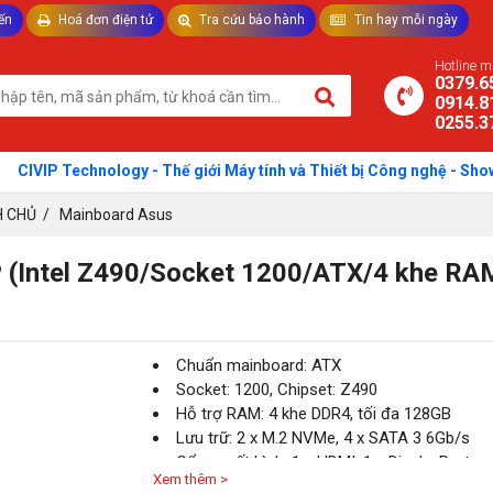
ến
Hoá đơn điện tử
Tra cứu bảo hành
Tin hay mỗi ngày
TƯ VẤN LAPTOP - THIẾT BỊ VĂN PHÒNG
Hotline 
0379.6
0914.8
0255.3
P Technology - Thế giới Máy tính và Thiết bị Công nghệ - Showroom:
H CHỦ
/
Mainboard Asus
(Intel Z490/Socket 1200/ATX/4 khe RA
Chuẩn mainboard: ATX
Socket: 1200, Chipset: Z490
Hỗ trợ RAM: 4 khe DDR4, tối đa 128GB
Lưu trữ: 2 x M.2 NVMe, 4 x SATA 3 6Gb/s
Cổng xuất hình: 1 x HDMI, 1 x DisplayPort
Xem thêm >