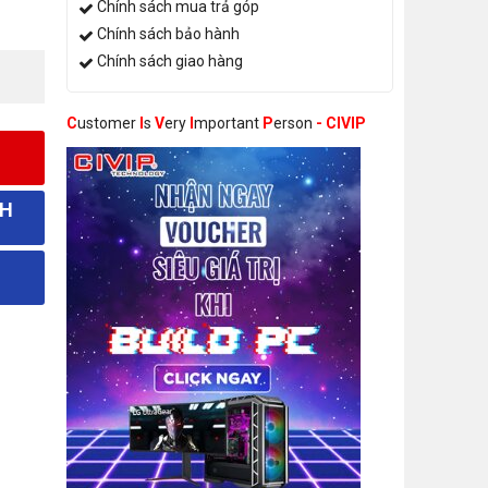
Chính sách mua trả góp
Chính sách bảo hành
Chính sách giao hàng
C
ustomer
I
s
V
ery
I
mportant
P
erson
- CIVIP
NH