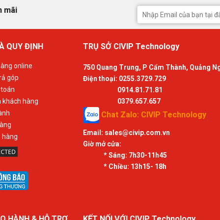
 là lý do chúng cần khả năng cấp điện mạnh mẽ và ổn
n mãi
+1 phase điện DrMOS, 6 lớp mạch và công nghê đầu
ện năng dồi dào tới CPU kể cả khi ép xung
À QUY ĐỊNH
TRỤ SỞ CIVIP Technology
àng online
750 Quang Trung, P Cẩm Thành, Quảng N
rả góp
Điện thoại: 0255.3729.729
 toán
0914.81.71.81
n khách hàng
0379.657.657
ành
Chat Zalo: CIVIP Technology
hàng
Email:
sales@civip.com.vn
ả hàng
Giờ mở cửa:
* Sáng:
7h30-11h45
* Chiều:
13h15- 18h
iện giờ đã nâng cấp dung lượng tối đa lên 128GB / 4
O HÀNH & HỖ TRỢ
KẾT NỐI VỚI CIVIP Technology
ME Z490-A có thể ép xung RAM lên tới 4600 Mhz khi có