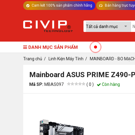
Cam kết 100% sản phẩm chính hãng
Bán hàng trực tuy
TƯ VẤN MÁY TÍNH BÀN - LINH KIỆN
CIVI
DANH MỤC SẢN PHẨM
Trang chủ
/
Linh Kiện Máy Tính
/
MAINBOARD - BO MẠC
Mainboard ASUS PRIME Z490-P 
Mã SP:
MBAS097
(
0
)
Còn hàng