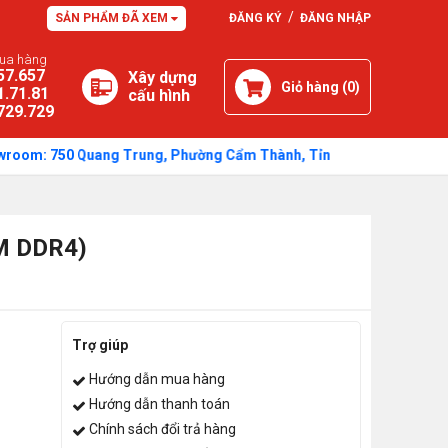
/
SẢN PHẨM ĐÃ XEM
ĐĂNG KÝ
ĐĂNG NHẬP
mua hàng
57.657
Xây dựng
Giỏ hàng (
0
)
1.71.81
cấu hình
729.729
 750 Quang Trung, Phường Cẩm Thành, Tỉnh Quảng Ngãi - Thời gian: S
M DDR4)
Trợ giúp
Hướng dẫn mua hàng
Hướng dẫn thanh toán
Chính sách đổi trả hàng