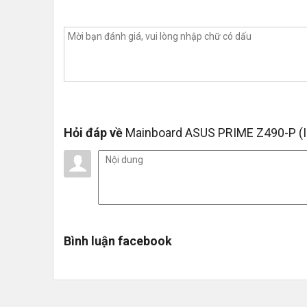
ASUS PRIME Z490-A nằm trong Series PRIME - hư
năng / giá thành, lược bỏ các tính năng cao cấp khôn
Hỏi đáp về
Mainboard ASUS PRIME Z490-P (I
Bình luận facebook
Hiệu năng