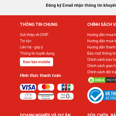
Những CPU thế hệ mới có tới 10 nhân, và đó cũng
Đăng ký Email nhận thông tin khuyế
định từ bo mạch chủ. ASUS PRIME Z490-A có 10
cắm nguồn ProCool, đủ khả năng cung cấp lượng đi
THÔNG TIN CHUNG
CHÍNH SÁCH V
Giới thiệu về CIVIP
Hướng dẫn mua h
Tin tức
Hướng dẫn mua t
Liên hệ - góp ý
Hướng dẫn thanh
Thông tin tuyển dụng
Bảo mật thông ti
Chính sách bảo h
Xem bản mobile
Chính sách giao 
Chính sách đổi tr
Hình thức thanh toán
Với sự nâng cấp của Chipset Z490, bộ nhớ RAM h
DOANH NGHIỆP VÀ DỰ ÁN
SỬA CHỮA, BẢ
thanh / 2 kênh - gấp đôi thế hệ trước. ASUS PRI