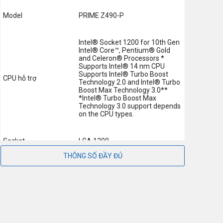
Model
PRIME Z490-P
Intel® Socket 1200 for 10th Gen
Intel® Core™, Pentium® Gold
and Celeron® Processors *
Supports Intel® 14 nm CPU
Supports Intel® Turbo Boost
CPU hỗ trợ
Technology 2.0 and Intel® Turbo
Boost Max Technology 3.0**
*Intel® Turbo Boost Max
Technology 3.0 support depends
on the CPU types.
Socket
LGA 1200
THÔNG SỐ ĐẦY ĐỦ
Chipset
Z490
4 x DIMM, Max. 128GB, DDR4
Dual Channel Memory
Architecture
Supports Intel® Extreme