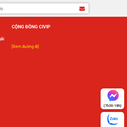
support(s) additional 4 USB 2.0
port(s)
1 x M.2 Socket 3 with M key, type
2242/2260/2280/22110 storage
devices support (SATA & PCIE
3.0 x 4 mode)
CỘNG ĐỒNG CIVIP
1 x M.2 Socket 3 with M key, type
2242/2260/2280 storage
gãi
devices support (SATA & PCIE
Cổng kết nối (Internal)
3.0 x 4 mode)
[Xem đường đi]
1 x M.2 with E key for Wi-Fi
module
1 x SPI TPM header
4 x SATA 6Gb/s connector(s)
1 x AIO_PUMP connector
1 x Thunderbolt header(s)
1 x 4-pin EATX 12 V Power
connector
1 x 24-pin EATX Power
connector(s)
1 x 8-pin EATX 12V Power
connectors
1 x Front panel audio
(7h30-18h)
connector(s) (AAFP)
1 x Clear CMOS jumper(s)
1 x System panel connector
1 x COM port header