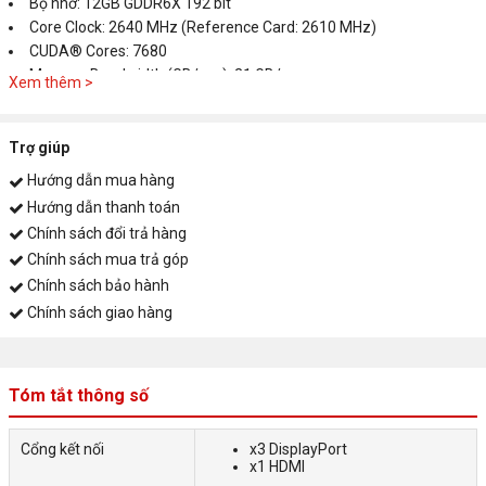
Bộ nhớ: 12GB GDDR6X 192 bit
Core Clock: 2640 MHz (Reference Card: 2610 MHz)
CUDA® Cores: 7680
Memory Bandwidth (GB/sec): 21 GB/s
Xem thêm >
Hỗ trợ xuất 4 màn hình cùng lúc
Cổng xuất hình: ✅ x1 HDIM 2.1 ✅ x3 DisplayPort 1.4a ✅ Độ phân
giải tối đa 7680x4320 ✅ Hỗ trợ OpenGL 4.6
Trợ giúp
Nguồn đề xuất: 750W
Hướng dẫn mua hàng
Nguồn phụ 16 pin
Hướng dẫn thanh toán
Kích thước: L=300 W=130 H=57.6 mm
Chính sách đổi trả hàng
❊ Hỗ trợ Download Driver
Chính sách mua trả góp
Chính sách bảo hành
Chính sách giao hàng
Tóm tắt thông số
Cổng kết nối
x3 DisplayPort
x1 HDMI