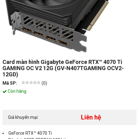
Card màn hình Gigabyte GeForce RTX­­™ 4070 Ti
GAMING OC V2 12G (GV-N407TGAMING OCV2-
12GD)
Mã SP:
(
0
)
Còn hàng
Liên hệ
Giá khuyến mại:
GeForce RTX™ 4070 Ti