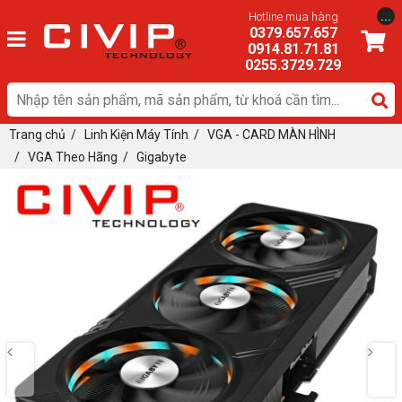
...
Hotline mua hàng
0379.657.657
0914.81.71.81
0255.3729.729
Trang chủ
/
Linh Kiện Máy Tính
/
VGA - CARD MÀN HÌNH
/
VGA Theo Hãng
/
Gigabyte