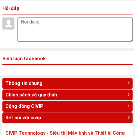
Hỏi đáp
Fan Laptop CML2 được trang bị quạt làm mát với kích thước là
160mm. Với kích thước này, bạn hoàn toàn có thể yên tâm rằng
laptop của mình được làm mát toàn diện khi mà giá thành sản phẩm
không lớn.
Độ bền
Bình luận facebook
Thông tin chung
Chính sách và quy định
Cộng đồng CIVIP
Kết nối với civip
CIVIP Technology - Siêu thị Máy tính và Thiết bị Công