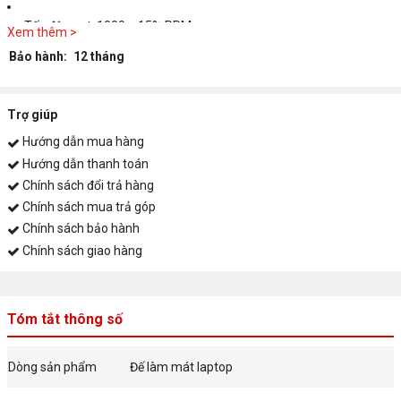
Tốc độ quạt: 1000 ± 15% RPM
Xem thêm >
Bảo hành:
12 tháng
Kích thước: 379 x 285 x 47,5 mm
Trọng lượng: 0,64 kg
Trợ giúp
Hướng dẫn mua hàng
Màu sắc: Đen
Hướng dẫn thanh toán
Chính sách đổi trả hàng
Chính sách mua trả góp
Chính sách bảo hành
Chính sách giao hàng
Tóm tắt thông số
Dòng sản phẩm
Đế làm mát laptop