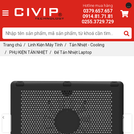
...
Hotline mua hàng
0379.657.657
0914.81.71.81
0255.3729.729
Trang chủ
/
Linh Kiện Máy Tính
/
Tản Nhiệt - Cooling
/
PHỤ KIỆN TẢN NHIỆT
/
Đế Tản Nhiệt Laptop