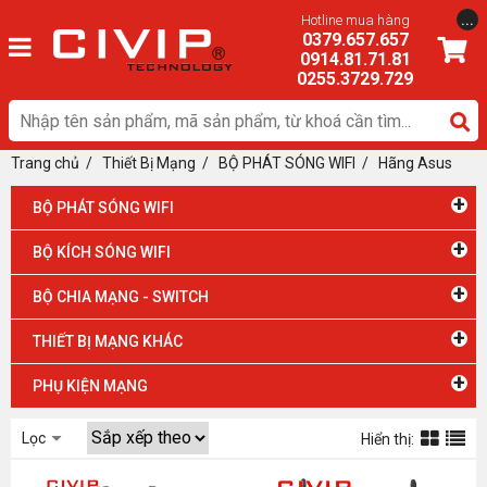
...
Hotline mua hàng
0379.657.657
0914.81.71.81
0255.3729.729
Trang chủ
/
Thiết Bị Mạng
/ BỘ PHÁT SÓNG WIFI
/
Hãng Asus
+
BỘ PHÁT SÓNG WIFI
+
BỘ KÍCH SÓNG WIFI
+
BỘ CHIA MẠNG - SWITCH
+
THIẾT BỊ MẠNG KHÁC
+
PHỤ KIỆN MẠNG
Lọc
Hiển thị: