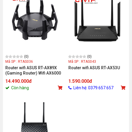
(0)
(0)
Mã SP : RTAS036
Mã SP : RTAS043
Router wifi ASUS RT-AX89X
Router wifi ASUS RT-AX53U
(Gaming Router) Wifi AX6000
2 băng tần 2.4G, 5G
14.490.000đ
1.590.000đ
Còn hàng
Liên hệ: 0379.657.657