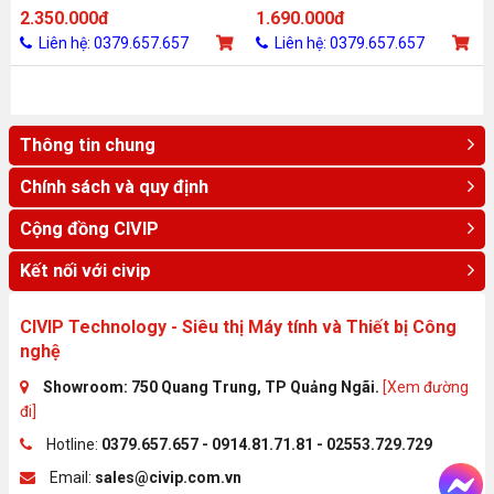
7200RPM (Màu xanh)
2.350.000đ
1.690.000đ
Liên hệ: 0379.657.657
Liên hệ: 0379.657.657
Thông tin chung
Chính sách và quy định
Cộng đồng CIVIP
Kết nối với civip
CIVIP Technology - Siêu thị Máy tính và Thiết bị Công
nghệ
Showroom: 750 Quang Trung, TP Quảng Ngãi.
[Xem đường
đi]
Hotline:
0379.657.657 - 0914.81.71.81 - 02553.729.729
Email:
sales@civip.com.vn