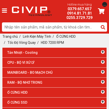
...
Hotline mua hàng
0379.657.657
0914.81.71.81
0255.3729.729
Trang chủ
/
Linh Kiện Máy Tính
/
Ổ CỨNG HDD
/ Tốc Độ Vòng Quay
/
HDD 7200 RPM
+
Tản Nhiệt - Cooling
+
CPU - BỘ VI XỬ LÝ
+
MAINBOARD - BO MẠCH CHỦ
+
RAM - BỘ NHỚ TRONG
+
Ổ CỨNG HDD
+
Ổ CỨNG SSD