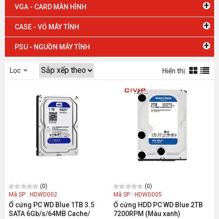
+
VGA - CARD MÀN HÌNH
+
CASE - VỎ MÁY TÍNH
+
PSU - NGUỒN MÁY TÍNH
Lọc
Hiển thị:
(0)
(0)
Mã SP : HDWD002
Mã SP : HDWD005
Ổ cứng PC WD Blue 1TB 3.5
Ổ cứng HDD PC WD Blue 2TB
SATA 6Gb/s/64MB Cache/
7200RPM (Màu xanh)