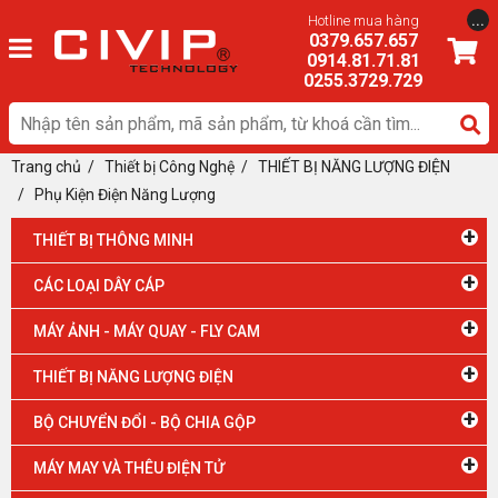
...
Hotline mua hàng
0379.657.657
0914.81.71.81
0255.3729.729
Trang chủ
/
Thiết bị Công Nghệ
/ THIẾT BỊ NĂNG LƯỢNG ĐIỆN
/
Phụ Kiện Điện Năng Lượng
+
THIẾT BỊ THÔNG MINH
+
CÁC LOẠI DÂY CÁP
+
MÁY ẢNH - MÁY QUAY - FLY CAM
+
THIẾT BỊ NĂNG LƯỢNG ĐIỆN
+
BỘ CHUYỂN ĐỔI - BỘ CHIA GỘP
+
MÁY MAY VÀ THÊU ĐIỆN TỬ