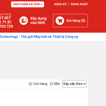
/
SẢN PHẨM ĐÃ XEM
ĐĂNG KÝ
ĐĂNG NHẬP
mua hàng
57.657
Xây dựng
Giỏ hàng (
0
)
1.71.81
cấu hình
729.729
hnology - Thế giới Máy tính và Thiết bị Công nghệ - Showroom: 750 
Còn hàng
Mới