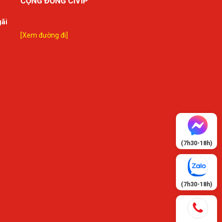
CỘNG ĐỒNG CIVIP
gãi
[Xem đường đi]
(7h30-18h)
(7h30-18h)