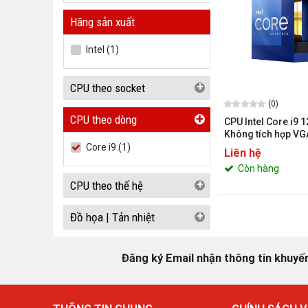
Hãng sản xuất
Intel (1)
+
CPU theo socket
(0)
+
CPU theo dòng
CPU Intel Core i9 
Không tích hợp VG
LGA1700, Max turb
Core i9 (1)
Liên hệ
nhân 24 luồng, Ca
Còn hàng
125W)
+
CPU theo thế hệ
+
Đồ họa | Tản nhiệt
Đăng ký Email nhận thông tin khuyế