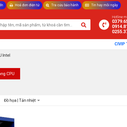
ến
Hoá đơn điện tử
Tra cứu bảo hành
Tin hay mỗi ngày
TƯ VẤN LAPTOP - THIẾT BỊ VĂN PHÒNG
Hotline 
0379.6
0914.8
0255.3
CIVIP Tec
U Intel
òng CPU
Đồ họa | Tản nhiệt