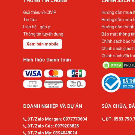
THÔNG TIN CHUNG
CHÍNH SÁCH V
Giới thiệu về CIVIP
Hướng dẫn mua h
Tin tức
Hướng dẫn mua t
Liên hệ - góp ý
Hướng dẫn thanh
Thông tin tuyển dụng
Bảo mật thông ti
Chính sách bảo h
Xem bản mobile
Chính sách giao 
Chính sách đổi tr
Hình thức thanh toán
DOANH NGHIỆP VÀ DỰ ÁN
SỬA CHỮA, BẢ
ĐT/Zalo Morgan:
0977770604
ĐT:
0583.750.
ĐT/Zalo Cúc:
0979206825
ĐT/Zalo My:
0394048024