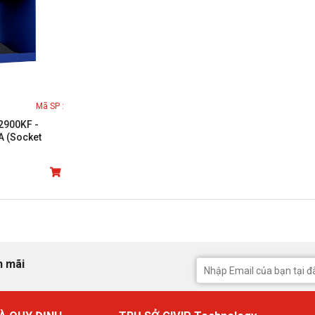
Mã SP :
12900KF -
A (Socket
o 5.2GHz, 16
che 30MB,
n mãi