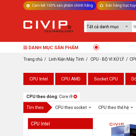
Cam kết 100% sản phẩm chính hãng
Bán hàng trực tuy
TƯ VẤN MÁY TÍNH BÀN - LINH KIỆN
DANH MỤC SẢN PHẨM
Trang chủ
/
Linh Kiện Máy Tính
/
CPU - BỘ VI XỬ LÝ
/
​CP
​CPU Intel
​CPU AMD
Socket CPU
D
CPU theo dòng:
Core i9
Tìm theo
CPU theo socket
CPU theo thế hệ
​CPU Intel