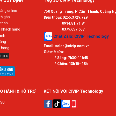
À QUY ĐỊNH
TRỤ SỞ CIVIP Technology
àng online
750 Quang Trung, P Cẩm Thành, Quảng N
rả góp
Điện thoại: 0255.3729.729
 toán
0914.81.71.81
n khách hàng
0379.657.657
ành
Chat Zalo: CIVIP Technology
hàng
Email:
sales@civip.com.vn
ả hàng
Giờ mở cửa:
* Sáng:
7h30-11h45
* Chiều:
13h15- 18h
O HÀNH & HỖ TRỢ
KẾT NỐI VỚI CIVIP Technology
750