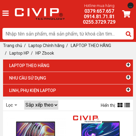
...
Hotline mua hàng
0379.657.657
0914.81.71.81
0255.3729.729
Trang chủ
/
Laptop Chính hãng
/
LAPTOP THEO HÃNG
/ Laptop HP
/
HP Zbook
+
LAPTOP THEO HÃNG
+
NHU CẦU SỬ DỤNG
+
LINH, PHỤ KIỆN LAPTOP
Lọc
Hiển thị: