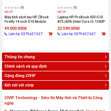
(0)
(0)
Mã SP :
Mã SP :
Máy tính xách tay HP ZBook
Laptop HP ProBook 450 G10
Firefly 14 inch G10 Mobile
873J6PA (Intel Core i5-1340P
Workstation 739M5AV (Core
/ 8GB / 512GB / Intel Iris Xe /
49.000.000đ
22.590.000đ
i7-1365U/16GB RAM/1TB
15.6 inch FHD / Cảm ứng / Win
Liên hệ: 0379.657.657
Liên hệ: 0379.657.657
SSD/RTX A500
11 / Bạc)
4GB/14"WUXGA/Webcam/3
Cell/Wlan
ax+BT/Fingerprint/Win11 Pro
64/1Y) F
Thông tin chung
Chính sách và quy định
Cộng đồng CIVIP
Kết nối với civip
CIVIP Technology - Siêu thị Máy tính và Thiết bị Công
nghệ