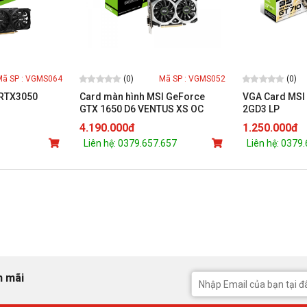
(0)
(0)
Mã SP : VGMS064
Mã SP : VGMS052
 RTX3050
Card màn hình MSI GeForce
VGA Card MSI 
GTX 1650 D6 VENTUS XS OC
2GD3 LP
(4GB DDR6/128-
4.190.000đ
1.250.000đ
bit/HDMI+DP+DVI)
Liên hệ: 0379.657.657
Liên hệ: 0379
n mãi