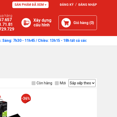
/
SẢN PHẨM ĐÃ XEM
ĐĂNG KÝ
ĐĂNG NHẬP
mua hàng
57.657
Xây dựng
Giỏ hàng (
0
)
1.71.81
cấu hình
729.729
 7h30 - 11h45 / Chiều: 13h15 - 18h tất cả các ngày trong tuần.
Còn hàng
Mới
-36%