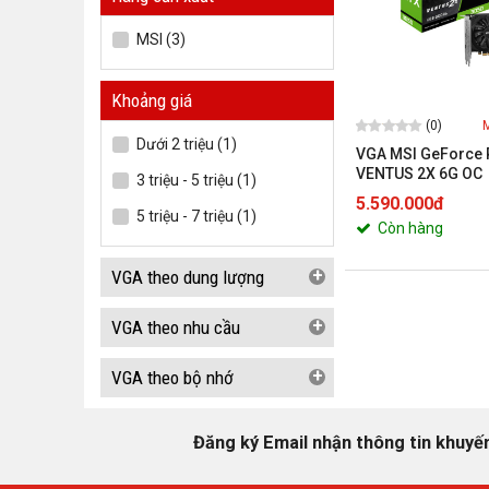
MSI (3)
Khoảng giá
(0)
Dưới 2 triệu (1)
VGA MSI GeForce
VENTUS 2X 6G OC
3 triệu - 5 triệu (1)
5.590.000đ
5 triệu - 7 triệu (1)
Còn hàng
+
VGA theo dung lượng
+
VGA theo nhu cầu
+
VGA theo bộ nhớ
Đăng ký Email nhận thông tin khuyế