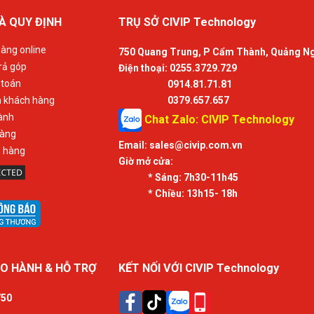
À QUY ĐỊNH
TRỤ SỞ CIVIP Technology
àng online
750 Quang Trung, P Cẩm Thành, Quảng N
rả góp
Điện thoại: 0255.3729.729
 toán
0914.81.71.81
n khách hàng
0379.657.657
ành
Chat Zalo: CIVIP Technology
hàng
Email:
sales@civip.com.vn
ả hàng
Giờ mở cửa:
* Sáng:
7h30-11h45
* Chiều:
13h15- 18h
O HÀNH & HỖ TRỢ
KẾT NỐI VỚI CIVIP Technology
750