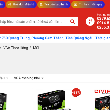
ến
Hoá đơn điện tử
Tra cứu bảo hành
Tin hay mỗi ngày
TƯ VẤN LAPTOP - THIẾT BỊ VĂN PHÒNG
Hotline 
0379.6
0914.8
0255.3
 Quang Trung, Phường Cẩm Thành, Tỉnh Quảng Ngãi - Thời gian: Sáng:
/
VGA Theo Hãng
/
MSI
cầu
VGA theo bộ nhớ
-58%