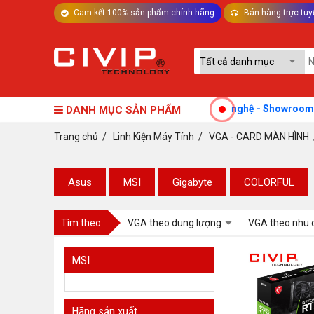
Cam kết 100% sản phẩm chính hãng
Bán hàng trực tuy
TƯ VẤN MÁY TÍNH BÀN - LINH KIỆN
echnology - Thế giới Máy tính và Thiết bị Công nghệ - Showroom: 750
DANH MỤC SẢN PHẨM
Trang chủ
/
Linh Kiện Máy Tính
/
VGA - CARD MÀN HÌNH
Asus
MSI
Gigabyte
COLORFUL
Tìm theo
VGA theo dung lượng
VGA theo nhu 
MSI
Hãng sản xuất