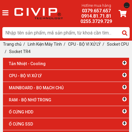
...
Hotline mua hàng
0379.657.657
0914.81.71.81
0255.3729.729
Trang chủ
/
Linh Kiện Máy Tính
/
CPU - BỘ VI XỬ LÝ
/ Socket CPU
/
Socket TR4
+
Tản Nhiệt - Cooling
+
CPU - BỘ VI XỬ LÝ
+
MAINBOARD - BO MẠCH CHỦ
+
RAM - BỘ NHỚ TRONG
+
Ổ CỨNG HDD
+
Ổ CỨNG SSD